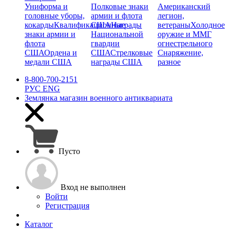
Униформа и
Полковые знаки
Американский
головные уборы,
армии и флота
легион,
кокарды
Квалификационные
США
Награды
ветераны
Холодное
знаки армии и
Национальной
оружие и ММГ
флота
гвардии
огнестрельного
США
Ордена и
США
Стрелковые
Снаряжение,
медали США
награды США
разное
8-800-700-2151
РУС
ENG
Землянка
магазин военного антиквариата
Пусто
Вход не выполнен
Войти
Регистрация
Каталог