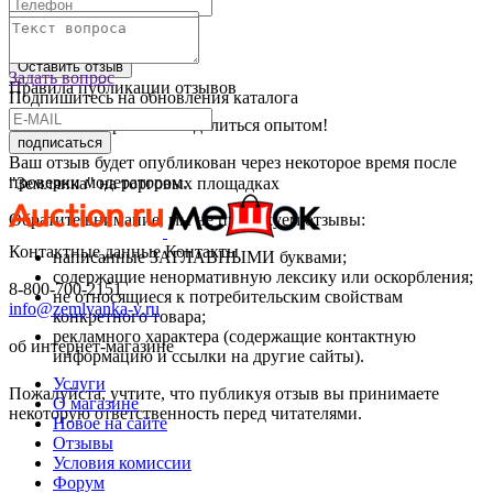
Текст отзыва:
Оставить отзыв
Задать вопрос
Правила публикации отзывов
Подпишитесь на обновления каталога
Спасибо, что решили поделиться опытом!
подписаться
Ваш отзыв будет опубликован через некоторое время после
проверки модератором.
"Землянка" на торговых площадках
Обратите внимание, мы не публикуем отзывы:
Контактные данные
Контакты
написанные ЗАГЛАВНЫМИ буквами;
содержащие ненормативную лексику или оскорбления;
8-800-700-2151
не относящиеся к потребительским свойствам
info@zemlyanka-v.ru
конкретного товара;
рекламного характера (содержащие контактную
об интернет-магазине
информацию и ссылки на другие сайты).
Услуги
Пожалуйста, учтите, что публикуя отзыв вы принимаете
О магазине
некоторую ответственность перед читателями.
Новое на сайте
Отзывы
Условия комиссии
Форум