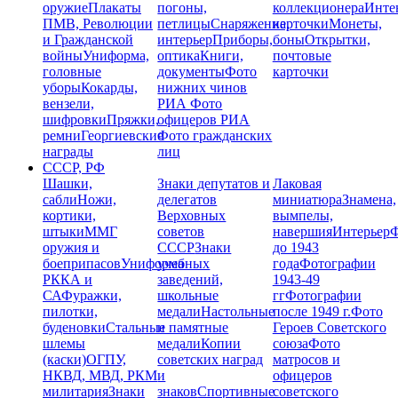
оружие
Плакаты
погоны,
коллекционера
Инте
ПМВ, Революции
петлицы
Снаряжение,
карточки
Монеты,
и Гражданской
интерьер
Приборы,
боны
Открытки,
войны
Униформа,
оптика
Книги,
почтовые
головные
документы
Фото
карточки
уборы
Кокарды,
нижних чинов
вензели,
РИА
Фото
шифровки
Пряжки,
офицеров РИА
ремни
Георгиевские
Фото гражданских
награды
лиц
СССР, РФ
Шашки,
Знаки депутатов и
Лаковая
сабли
Ножи,
делегатов
миниатюра
Знамена,
кортики,
Верховных
вымпелы,
штыки
ММГ
советов
навершия
Интерьер
Ф
оружия и
СССР
Знаки
до 1943
боеприпасов
Униформа
учебных
года
Фотографии
РККА и
заведений,
1943-49
СА
Фуражки,
школьные
гг
Фотографии
пилотки,
медали
Настольные
после 1949 г.
Фото
буденовки
Стальные
и памятные
Героев Советского
шлемы
медали
Копии
союза
Фото
(каски)
ОГПУ,
советских наград
матросов и
НКВД, МВД, РКМ
и
офицеров
милитария
Знаки
знаков
Спортивные
советского