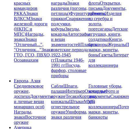
красных
награды
Знаки
флота
Открытки,
командиров
различия (погоны,
письма
Документы,
РККА
Знаки
петлицы)
Фурнитура
грамоты
Ремни,
Изделия
ВЛКСМ
Знаки
пряжки
Снаряжение,
из серебра и
железной дороги
подсумки,
золота,
(НКПС и
кобуры
Звезды,
портсигары
Детские
МПС)
Награды,
кокарды
Автографы
игрушки, книги,
знаки
Знаки
и вещи
солдатики
Книги,
"Отличный...",
знаменитостей
Плакаты
брошюры
Журналы
П
"Отличник..."
Знаки
советские периода
марки, монеты,
ГТО, ГСО, ПВХО,
1922-1945
боны
Газеты
Литерат
Осоавиахим
гг
Плакаты 1946-
для
1991 гг
Посуда,
коллекционера
фарфор, столовые
приборы
Европа, Азия
Средневековое
Сабли
Шпаги,
Головные уборы,
оружие,
палаши
Интерьер
Охотничье
кокарды
Фото и
доспехи
Документы
оружие
Тесаки
Кортики,
документы
Снаряже
и личные вещи
кинжалы
Штыки
ММГ,
для
монарших особ
огнестрельное
коллекционера
Почт
Награды,
оружие
Униформа,
марки, монеты,
знаки
Восточное
знаки различия
банкноты
оружие
Америка