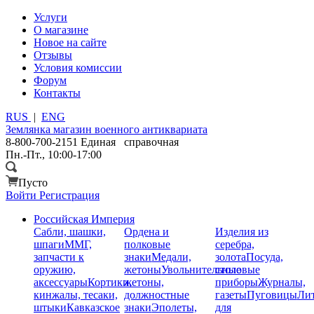
Услуги
О магазине
Новое на сайте
Отзывы
Условия комиссии
Форум
Контакты
RUS
|
ENG
Землянка
магазин военного антиквариата
8-800-700-2151
Единая справочная
Пн.-Пт., 10:00-17:00
Пусто
Войти
Регистрация
Российская Империя
Сабли, шашки,
Ордена и
Изделия из
шпаги
ММГ,
полковые
серебра,
запчасти к
знаки
Медали,
золота
Посуда,
оружию,
жетоны
Увольнительные
столовые
аксессуары
Кортики,
жетоны,
приборы
Журналы,
кинжалы, тесаки,
должностные
газеты
Пуговицы
Лит
штыки
Кавказское
знаки
Эполеты,
для