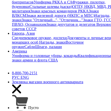
боеприпасов
Униформа РККА и СА
Фуражки, пилотки,
буденовки
Стальные шлемы (каски)
ОГПУ, НКВД, МВД, 
милитария
Знаки красных командиров РККА
Знаки
ВЛКСМ
Знаки железной дороги (НКПС и МПС)
Награды,
знаки
Знаки "Отличный...", "Отличник..."
Знаки ГТО, ГСО
ПВХО, Осоавиахим
Знаки депутатов и делегатов Верхов
советов СССР
Европа, Азия
Средневековое оружие, доспехи
Документы и личные ве
монарших особ
Награды, знаки
Восточное
оружие
Сабли
Шпаги, палаши
Америка
Униформа и головные уборы, кокарды
Квалификационны
знаки армии и флота США
8-800-700-2151
РУС
ENG
Землянка
магазин военного антиквариата
Пусто