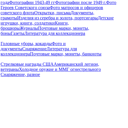
года
Фотографии 1943-49 гг
Фотографии после 1949 г.
Фото
Героев Советского союза
Фото матросов и офицеров
советского флота
Открытки, письма
Документы,
грамоты
Изделия из серебра и золота, портсигары
Детские
игрушки, книги, солдатики
Книги,
брошюры
Журналы
Почтовые марки, монеты,
боны
Газеты
Литература для коллекционера
Головные уборы, кокарды
Фото и
документы
Снаряжение
Литература для
коллекционера
Почтовые марки, монеты, банкноты
Стрелковые награды США
Американский легион,
ветераны
Холодное оружие и ММГ огнестрельного
Снаряжение, разное