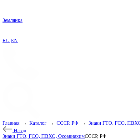
Землянка
RU
EN
Главная
→
Каталог
→
СССР, РФ
→
Знаки ГТО, ГСО, ПВХО
Назад
Знаки ГТО, ГСО, ПВХО, Осоавиахим
СССР, РФ