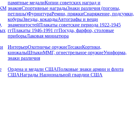
памятные медали
Копии советских наград и
РКМ
знаков
Спортивные награды
Знаки различия (погоны,
петлицы)
Фурнитура
Ремни, пряжки
Снаряжение, подсумки,
кобуры
Звезды, кокарды
Автографы и вещи
,
знаменитостей
Плакаты советские периода 1922-1945
ных
гг
Плакаты 1946-1991 гг
Посуда, фарфор, столовые
приборы
Лаковая миниатюра
щи
Интерьер
Охотничье оружие
Тесаки
Кортики,
кинжалы
Штыки
ММГ, огнестрельное оружие
Униформа,
знаки различия
е
Ордена и медали США
Полковые знаки армии и флота
США
Награды Национальной гвардии США