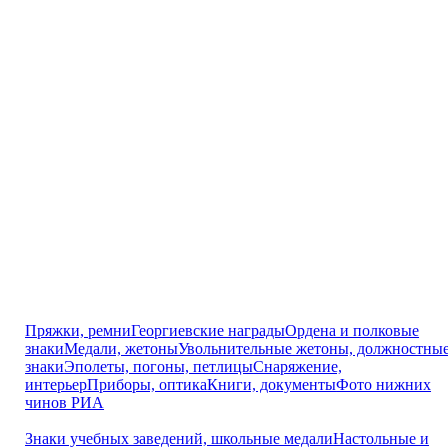
Пряжки, ремни
Георгиевские награды
Ордена и полковые
знаки
Медали, жетоны
Увольнительные жетоны, должностны
знаки
Эполеты, погоны, петлицы
Снаряжение,
интерьер
Приборы, оптика
Книги, документы
Фото нижних
чинов РИА
Знаки учебных заведений, школьные медали
Настольные и