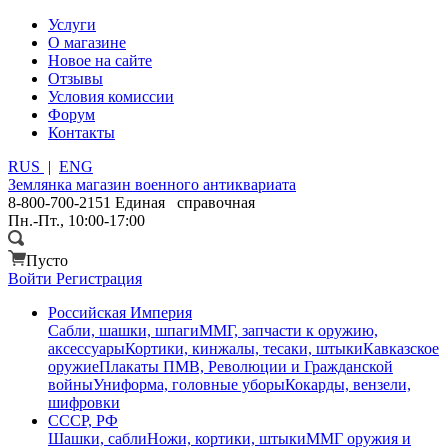
Услуги
О магазине
Новое на сайте
Отзывы
Условия комиссии
Форум
Контакты
RUS
|
ENG
Землянка
магазин военного антиквариата
8-800-700-2151
Единая справочная
Пн.-Пт., 10:00-17:00
Пусто
Войти
Регистрация
Российская Империя
Сабли, шашки, шпаги
ММГ, запчасти к оружию,
аксессуары
Кортики, кинжалы, тесаки, штыки
Кавказское
оружие
Плакаты ПМВ, Революции и Гражданской
войны
Униформа, головные уборы
Кокарды, вензели,
шифровки
СССР, РФ
Шашки, сабли
Ножи, кортики, штыки
ММГ оружия и