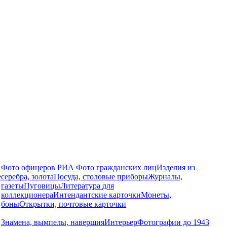
Фото офицеров РИА
Фото гражданских лиц
Изделия из
е
серебра, золота
Посуда, столовые приборы
Журналы,
газеты
Пуговицы
Литература для
коллекционера
Интендантские карточки
Монеты,
боны
Открытки, почтовые карточки
Знамена, вымпелы, навершия
Интерьер
Фотографии до 1943