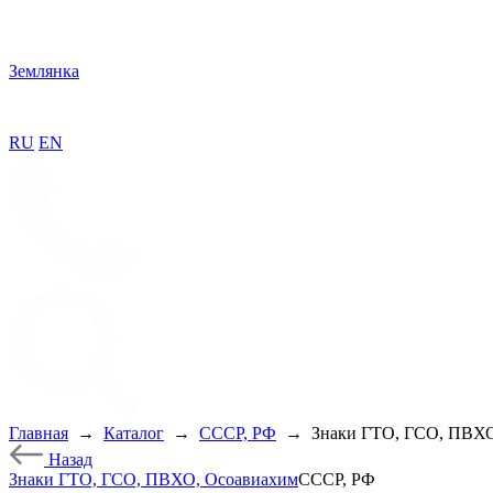
Землянка
RU
EN
Главная
→
Каталог
→
СССР, РФ
→
Знаки ГТО, ГСО, ПВХО
Назад
Знаки ГТО, ГСО, ПВХО, Осоавиахим
СССР, РФ