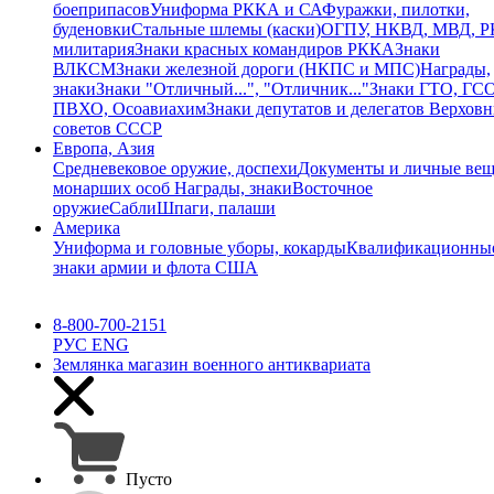
боеприпасов
Униформа РККА и СА
Фуражки, пилотки,
буденовки
Стальные шлемы (каски)
ОГПУ, НКВД, МВД, 
милитария
Знаки красных командиров РККА
Знаки
ВЛКСМ
Знаки железной дороги (НКПС и МПС)
Награды,
знаки
Знаки "Отличный...", "Отличник..."
Знаки ГТО, ГСО
ПВХО, Осоавиахим
Знаки депутатов и делегатов Верхов
советов СССР
Европа, Азия
Средневековое оружие, доспехи
Документы и личные ве
монарших особ
Награды, знаки
Восточное
оружие
Сабли
Шпаги, палаши
Америка
Униформа и головные уборы, кокарды
Квалификационны
знаки армии и флота США
8-800-700-2151
РУС
ENG
Землянка
магазин военного антиквариата
Пусто