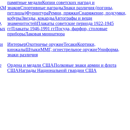
памятные медали
Копии советских наград и
РКМ
знаков
Спортивные награды
Знаки различия (погоны,
петлицы)
Фурнитура
Ремни, пряжки
Снаряжение, подсумки,
кобуры
Звезды, кокарды
Автографы и вещи
,
знаменитостей
Плакаты советские периода 1922-1945
ных
гг
Плакаты 1946-1991 гг
Посуда, фарфор, столовые
приборы
Лаковая миниатюра
щи
Интерьер
Охотничье оружие
Тесаки
Кортики,
кинжалы
Штыки
ММГ, огнестрельное оружие
Униформа,
знаки различия
е
Ордена и медали США
Полковые знаки армии и флота
США
Награды Национальной гвардии США