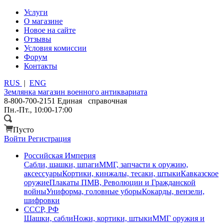
Услуги
О магазине
Новое на сайте
Отзывы
Условия комиссии
Форум
Контакты
RUS
|
ENG
Землянка
магазин военного антиквариата
8-800-700-2151
Единая справочная
Пн.-Пт., 10:00-17:00
Пусто
Войти
Регистрация
Российская Империя
Сабли, шашки, шпаги
ММГ, запчасти к оружию,
аксессуары
Кортики, кинжалы, тесаки, штыки
Кавказское
оружие
Плакаты ПМВ, Революции и Гражданской
войны
Униформа, головные уборы
Кокарды, вензели,
шифровки
СССР, РФ
Шашки, сабли
Ножи, кортики, штыки
ММГ оружия и