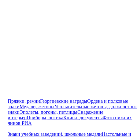
Пряжки, ремни
Георгиевские награды
Ордена и полковые
знаки
Медали, жетоны
Увольнительные жетоны, должностны
знаки
Эполеты, погоны, петлицы
Снаряжение,
интерьер
Приборы, оптика
Книги, документы
Фото нижних
чинов РИА
Знаки учебных заведений, школьные медали
Настольные и