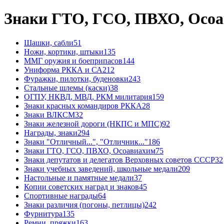
Знаки ГТО, ГСО, ПВХО, Осо
Шашки, сабли
51
Ножи, кортики, штыки
135
ММГ оружия и боеприпасов
144
Униформа РККА и СА
212
Фуражки, пилотки, буденовки
243
Стальные шлемы (каски)
38
ОГПУ, НКВД, МВД, РКМ милитария
159
Знаки красных командиров РККА
28
Знаки ВЛКСМ
32
Знаки железной дороги (НКПС и МПС)
92
Награды, знаки
294
Знаки "Отличный...", "Отличник..."
186
Знаки ГТО, ГСО, ПВХО, Осоавиахим
75
Знаки депутатов и делегатов Верховных советов СССР
32
Знаки учебных заведений, школьные медали
209
Настольные и памятные медали
37
Копии советских наград и знаков
45
Спортивные награды
64
Знаки различия (погоны, петлицы)
242
Фурнитура
135
Ремни, пряжки
163