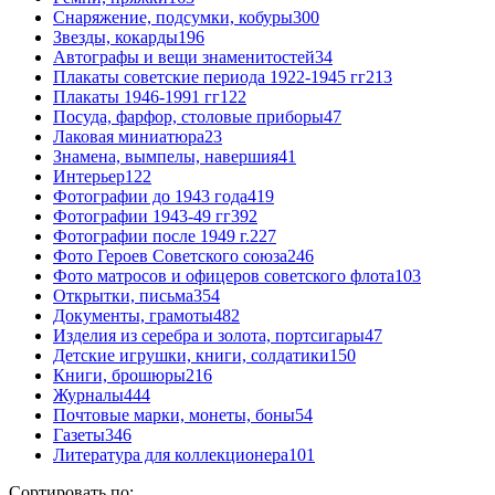
Снаряжение, подсумки, кобуры
300
Звезды, кокарды
196
Автографы и вещи знаменитостей
34
Плакаты советские периода 1922-1945 гг
213
Плакаты 1946-1991 гг
122
Посуда, фарфор, столовые приборы
47
Лаковая миниатюра
23
Знамена, вымпелы, навершия
41
Интерьер
122
Фотографии до 1943 года
419
Фотографии 1943-49 гг
392
Фотографии после 1949 г.
227
Фото Героев Советского союза
246
Фото матросов и офицеров советского флота
103
Открытки, письма
354
Документы, грамоты
482
Изделия из серебра и золота, портсигары
47
Детские игрушки, книги, солдатики
150
Книги, брошюры
216
Журналы
444
Почтовые марки, монеты, боны
54
Газеты
346
Литература для коллекционера
101
Сортировать по: