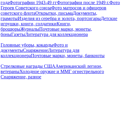
года
Фотографии 1943-49 гг
Фотографии после 1949 г.
Фото
Героев Советского союза
Фото матросов и офицеров
советского флота
Открытки, письма
Документы,
грамоты
Изделия из серебра и золота, портсигары
Детские
игрушки, книги, солдатики
Книги,
брошюры
Журналы
Почтовые марки, монеты,
боны
Газеты
Литература для коллекционера
Головные уборы, кокарды
Фото и
документы
Снаряжение
Литература для
коллекционера
Почтовые марки, монеты, банкноты
Стрелковые награды США
Американский легион,
ветераны
Холодное оружие и ММГ огнестрельного
Снаряжение, разное