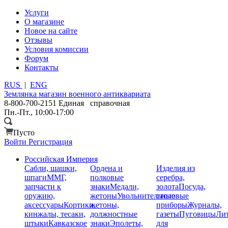
Услуги
О магазине
Новое на сайте
Отзывы
Условия комиссии
Форум
Контакты
RUS
|
ENG
Землянка
магазин военного антиквариата
8-800-700-2151
Единая справочная
Пн.-Пт., 10:00-17:00
Пусто
Войти
Регистрация
Российская Империя
Сабли, шашки,
Ордена и
Изделия из
шпаги
ММГ,
полковые
серебра,
запчасти к
знаки
Медали,
золота
Посуда,
оружию,
жетоны
Увольнительные
столовые
аксессуары
Кортики,
жетоны,
приборы
Журналы,
кинжалы, тесаки,
должностные
газеты
Пуговицы
Лит
штыки
Кавказское
знаки
Эполеты,
для