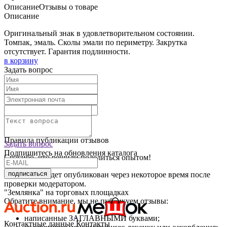
Описание
Отзывы о товаре
Описание
Оригинальный знак в удовлетворительном состоянии.
Томпак, эмаль. Сколы эмали по периметру. Закрутка
отсутствует. Гарантия подлинности.
в корзину
Задать вопрос
Текст отзыва:
Оставить отзыв
Правила публикации отзывов
Задать вопрос
Подпишитесь на обновления каталога
Спасибо, что решили поделиться опытом!
подписаться
Ваш отзыв будет опубликован через некоторое время после
проверки модератором.
"Землянка" на торговых площадках
Обратите внимание, мы не публикуем отзывы:
написанные ЗАГЛАВНЫМИ буквами;
Контактные данные
Контакты