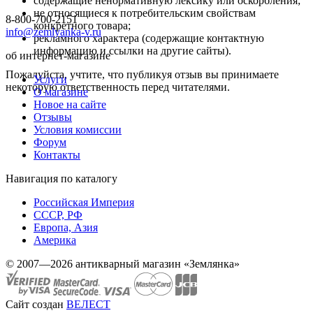
содержащие ненормативную лексику или оскорбления;
не относящиеся к потребительским свойствам
8-800-700-2151
конкретного товара;
info@zemlyanka-v.ru
рекламного характера (содержащие контактную
информацию и ссылки на другие сайты).
об интернет-магазине
Пожалуйста, учтите, что публикуя отзыв вы принимаете
Услуги
некоторую ответственность перед читателями.
О магазине
Новое на сайте
Отзывы
Условия комиссии
Форум
Контакты
Навигация по каталогу
Российская Империя
СССР, РФ
Европа, Азия
Америка
© 2007—2026 антикварный магазин «Землянка»
Сайт создан
ВЕЛЕСТ