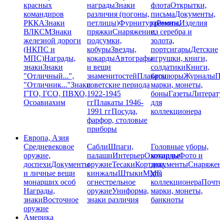
красных
награды
Знаки
флота
Открытки,
командиров
различия (погоны,
письма
Документы,
РККА
Знаки
петлицы)
Фурнитура
грамоты
Ремни,
Изделия
ВЛКСМ
Знаки
пряжки
Снаряжение,
из серебра и
железной дороги
подсумки,
золота,
(НКПС и
кобуры
Звезды,
портсигары
Детские
МПС)
Награды,
кокарды
Автографы
игрушки, книги,
знаки
Знаки
и вещи
солдатики
Книги,
"Отличный...",
знаменитостей
Плакаты
брошюры
Журналы
П
"Отличник..."
Знаки
советские периода
марки, монеты,
ГТО, ГСО, ПВХО,
1922-1945
боны
Газеты
Литерат
Осоавиахим
гг
Плакаты 1946-
для
1991 гг
Посуда,
коллекционера
фарфор, столовые
приборы
Европа, Азия
Средневековое
Сабли
Шпаги,
Головные уборы,
оружие,
палаши
Интерьер
Охотничье
кокарды
Фото и
доспехи
Документы
оружие
Тесаки
Кортики,
документы
Снаряже
и личные вещи
кинжалы
Штыки
ММГ,
для
монарших особ
огнестрельное
коллекционера
Почт
Награды,
оружие
Униформа,
марки, монеты,
знаки
Восточное
знаки различия
банкноты
оружие
Америка