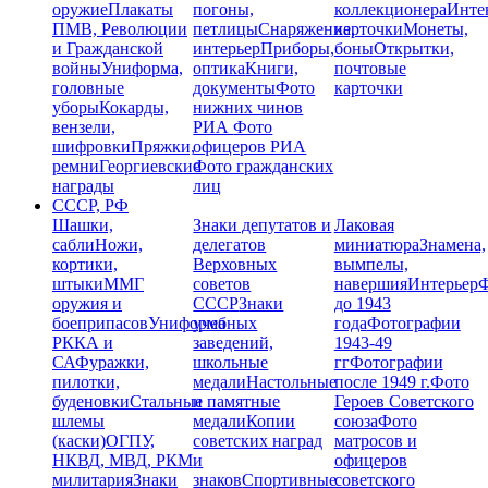
оружие
Плакаты
погоны,
коллекционера
Инте
ПМВ, Революции
петлицы
Снаряжение,
карточки
Монеты,
и Гражданской
интерьер
Приборы,
боны
Открытки,
войны
Униформа,
оптика
Книги,
почтовые
головные
документы
Фото
карточки
уборы
Кокарды,
нижних чинов
вензели,
РИА
Фото
шифровки
Пряжки,
офицеров РИА
ремни
Георгиевские
Фото гражданских
награды
лиц
СССР, РФ
Шашки,
Знаки депутатов и
Лаковая
сабли
Ножи,
делегатов
миниатюра
Знамена,
кортики,
Верховных
вымпелы,
штыки
ММГ
советов
навершия
Интерьер
Ф
оружия и
СССР
Знаки
до 1943
боеприпасов
Униформа
учебных
года
Фотографии
РККА и
заведений,
1943-49
СА
Фуражки,
школьные
гг
Фотографии
пилотки,
медали
Настольные
после 1949 г.
Фото
буденовки
Стальные
и памятные
Героев Советского
шлемы
медали
Копии
союза
Фото
(каски)
ОГПУ,
советских наград
матросов и
НКВД, МВД, РКМ
и
офицеров
милитария
Знаки
знаков
Спортивные
советского