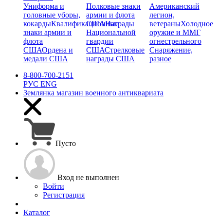
Униформа и
Полковые знаки
Американский
головные уборы,
армии и флота
легион,
кокарды
Квалификационные
США
Награды
ветераны
Холодное
знаки армии и
Национальной
оружие и ММГ
флота
гвардии
огнестрельного
США
Ордена и
США
Стрелковые
Снаряжение,
медали США
награды США
разное
8-800-700-2151
РУС
ENG
Землянка
магазин военного антиквариата
Пусто
Вход не выполнен
Войти
Регистрация
Каталог