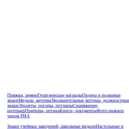
Пряжки, ремни
Георгиевские награды
Ордена и полковые
знаки
Медали, жетоны
Увольнительные жетоны, должностны
знаки
Эполеты, погоны, петлицы
Снаряжение,
интерьер
Приборы, оптика
Книги, документы
Фото нижних
чинов РИА
Знаки учебных заведений, школьные медали
Настольные и