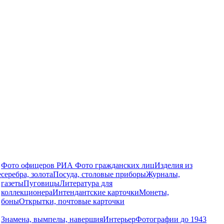
Фото офицеров РИА
Фото гражданских лиц
Изделия из
е
серебра, золота
Посуда, столовые приборы
Журналы,
газеты
Пуговицы
Литература для
коллекционера
Интендантские карточки
Монеты,
боны
Открытки, почтовые карточки
Знамена, вымпелы, навершия
Интерьер
Фотографии до 1943