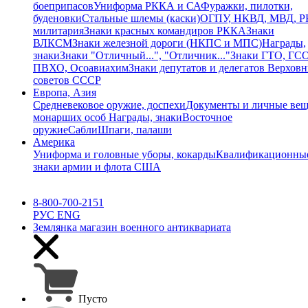
боеприпасов
Униформа РККА и СА
Фуражки, пилотки,
буденовки
Стальные шлемы (каски)
ОГПУ, НКВД, МВД, 
милитария
Знаки красных командиров РККА
Знаки
ВЛКСМ
Знаки железной дороги (НКПС и МПС)
Награды,
знаки
Знаки "Отличный...", "Отличник..."
Знаки ГТО, ГСО
ПВХО, Осоавиахим
Знаки депутатов и делегатов Верхов
советов СССР
Европа, Азия
Средневековое оружие, доспехи
Документы и личные ве
монарших особ
Награды, знаки
Восточное
оружие
Сабли
Шпаги, палаши
Америка
Униформа и головные уборы, кокарды
Квалификационны
знаки армии и флота США
8-800-700-2151
РУС
ENG
Землянка
магазин военного антиквариата
Пусто