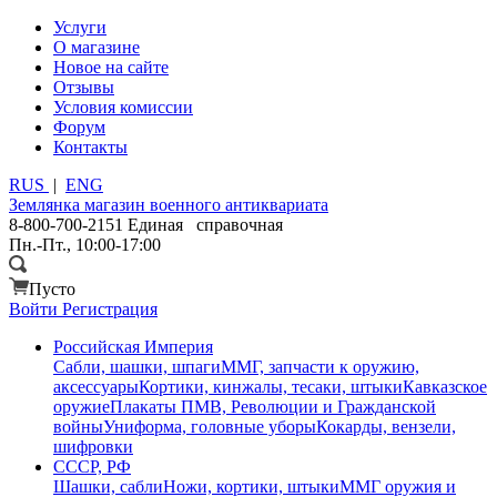
Услуги
О магазине
Новое на сайте
Отзывы
Условия комиссии
Форум
Контакты
RUS
|
ENG
Землянка
магазин военного антиквариата
8-800-700-2151
Единая справочная
Пн.-Пт., 10:00-17:00
Пусто
Войти
Регистрация
Российская Империя
Сабли, шашки, шпаги
ММГ, запчасти к оружию,
аксессуары
Кортики, кинжалы, тесаки, штыки
Кавказское
оружие
Плакаты ПМВ, Революции и Гражданской
войны
Униформа, головные уборы
Кокарды, вензели,
шифровки
СССР, РФ
Шашки, сабли
Ножи, кортики, штыки
ММГ оружия и