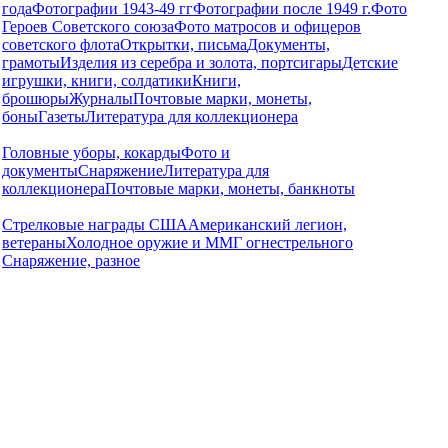
года
Фотографии 1943-49 гг
Фотографии после 1949 г.
Фото
Героев Советского союза
Фото матросов и офицеров
советского флота
Открытки, письма
Документы,
грамоты
Изделия из серебра и золота, портсигары
Детские
игрушки, книги, солдатики
Книги,
брошюры
Журналы
Почтовые марки, монеты,
боны
Газеты
Литература для коллекционера
Головные уборы, кокарды
Фото и
документы
Снаряжение
Литература для
коллекционера
Почтовые марки, монеты, банкноты
Стрелковые награды США
Американский легион,
ветераны
Холодное оружие и ММГ огнестрельного
Снаряжение, разное