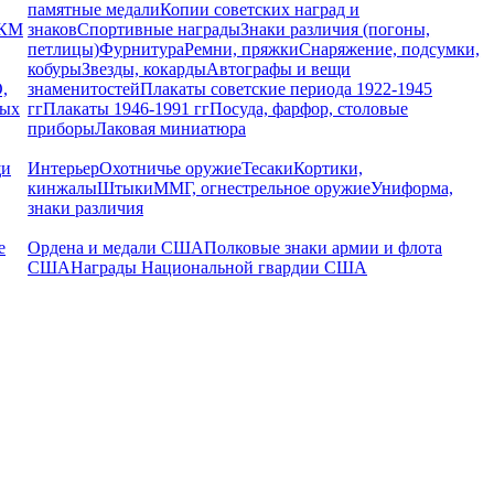
памятные медали
Копии советских наград и
РКМ
знаков
Спортивные награды
Знаки различия (погоны,
петлицы)
Фурнитура
Ремни, пряжки
Снаряжение, подсумки,
кобуры
Звезды, кокарды
Автографы и вещи
,
знаменитостей
Плакаты советские периода 1922-1945
ных
гг
Плакаты 1946-1991 гг
Посуда, фарфор, столовые
приборы
Лаковая миниатюра
щи
Интерьер
Охотничье оружие
Тесаки
Кортики,
кинжалы
Штыки
ММГ, огнестрельное оружие
Униформа,
знаки различия
е
Ордена и медали США
Полковые знаки армии и флота
США
Награды Национальной гвардии США