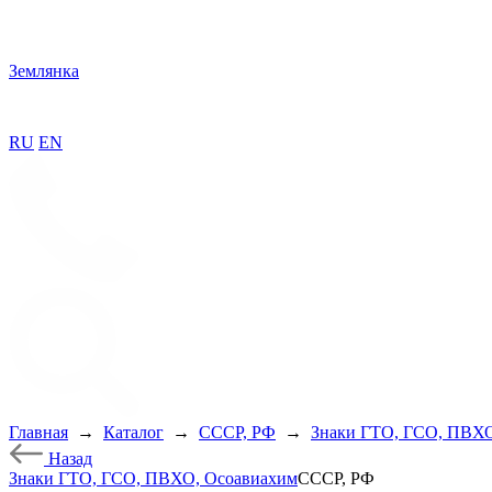
Землянка
RU
EN
Главная
→
Каталог
→
СССР, РФ
→
Знаки ГТО, ГСО, ПВХО
Назад
Знаки ГТО, ГСО, ПВХО, Осоавиахим
СССР, РФ