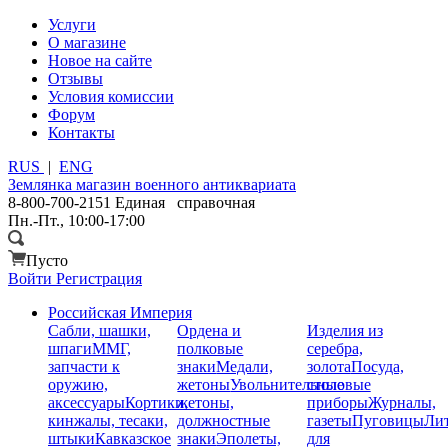
Услуги
О магазине
Новое на сайте
Отзывы
Условия комиссии
Форум
Контакты
RUS
|
ENG
Землянка
магазин военного антиквариата
8-800-700-2151
Единая справочная
Пн.-Пт., 10:00-17:00
Пусто
Войти
Регистрация
Российская Империя
Сабли, шашки,
Ордена и
Изделия из
шпаги
ММГ,
полковые
серебра,
запчасти к
знаки
Медали,
золота
Посуда,
оружию,
жетоны
Увольнительные
столовые
аксессуары
Кортики,
жетоны,
приборы
Журналы,
кинжалы, тесаки,
должностные
газеты
Пуговицы
Лит
штыки
Кавказское
знаки
Эполеты,
для