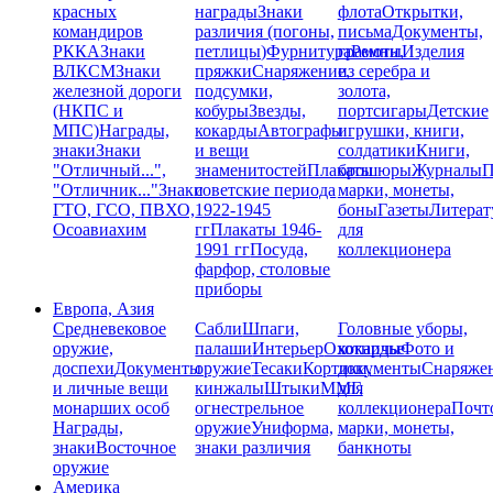
красных
награды
Знаки
флота
Открытки,
командиров
различия (погоны,
письма
Документы,
РККА
Знаки
петлицы)
Фурнитура
грамоты
Ремни,
Изделия
ВЛКСМ
Знаки
пряжки
Снаряжение,
из серебра и
железной дороги
подсумки,
золота,
(НКПС и
кобуры
Звезды,
портсигары
Детские
МПС)
Награды,
кокарды
Автографы
игрушки, книги,
знаки
Знаки
и вещи
солдатики
Книги,
"Отличный...",
знаменитостей
Плакаты
брошюры
Журналы
П
"Отличник..."
Знаки
советские периода
марки, монеты,
ГТО, ГСО, ПВХО,
1922-1945
боны
Газеты
Литерат
Осоавиахим
гг
Плакаты 1946-
для
1991 гг
Посуда,
коллекционера
фарфор, столовые
приборы
Европа, Азия
Средневековое
Сабли
Шпаги,
Головные уборы,
оружие,
палаши
Интерьер
Охотничье
кокарды
Фото и
доспехи
Документы
оружие
Тесаки
Кортики,
документы
Снаряже
и личные вещи
кинжалы
Штыки
ММГ,
для
монарших особ
огнестрельное
коллекционера
Почт
Награды,
оружие
Униформа,
марки, монеты,
знаки
Восточное
знаки различия
банкноты
оружие
Америка