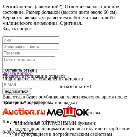
Легкий металл
(алюминий
?). Отличное коллекционное
состояние. Размер большой
(высота
щита около 60 см).
Вероятно, являлся украшением кабинета какого-либо
милицейского начальника. Оригинал.
Задать вопрос
Текст отзыва:
Оставить отзыв
Задать вопрос
Правила публикации отзывов
Подпишитесь на обновления каталога
Спасибо, что решили поделиться опытом!
подписаться
Ваш отзыв будет опубликован через некоторое время после
проверки модератором.
"Землянка" на торговых площадках
Обратите внимание, мы не публикуем отзывы:
Контактные данные
Контакты
написанные ЗАГЛАВНЫМИ буквами;
содержащие ненормативную лексику или оскорбления;
8-800-700-2151
не относящиеся к потребительским свойствам