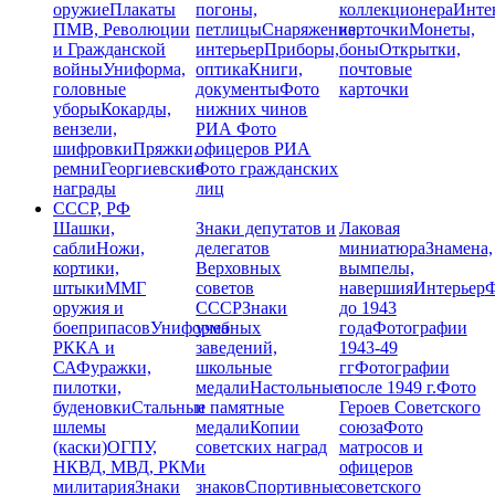
оружие
Плакаты
погоны,
коллекционера
Инте
ПМВ, Революции
петлицы
Снаряжение,
карточки
Монеты,
и Гражданской
интерьер
Приборы,
боны
Открытки,
войны
Униформа,
оптика
Книги,
почтовые
головные
документы
Фото
карточки
уборы
Кокарды,
нижних чинов
вензели,
РИА
Фото
шифровки
Пряжки,
офицеров РИА
ремни
Георгиевские
Фото гражданских
награды
лиц
СССР, РФ
Шашки,
Знаки депутатов и
Лаковая
сабли
Ножи,
делегатов
миниатюра
Знамена,
кортики,
Верховных
вымпелы,
штыки
ММГ
советов
навершия
Интерьер
Ф
оружия и
СССР
Знаки
до 1943
боеприпасов
Униформа
учебных
года
Фотографии
РККА и
заведений,
1943-49
СА
Фуражки,
школьные
гг
Фотографии
пилотки,
медали
Настольные
после 1949 г.
Фото
буденовки
Стальные
и памятные
Героев Советского
шлемы
медали
Копии
союза
Фото
(каски)
ОГПУ,
советских наград
матросов и
НКВД, МВД, РКМ
и
офицеров
милитария
Знаки
знаков
Спортивные
советского