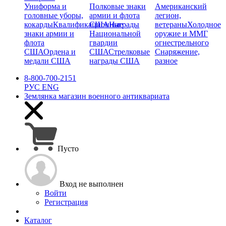
Униформа и
Полковые знаки
Американский
головные уборы,
армии и флота
легион,
кокарды
Квалификационные
США
Награды
ветераны
Холодное
знаки армии и
Национальной
оружие и ММГ
флота
гвардии
огнестрельного
США
Ордена и
США
Стрелковые
Снаряжение,
медали США
награды США
разное
8-800-700-2151
РУС
ENG
Землянка
магазин военного антиквариата
Пусто
Вход не выполнен
Войти
Регистрация
Каталог