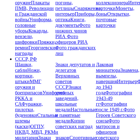
оружие
Плакаты
погоны,
коллекционера
Инте
ПМВ, Революции
петлицы
Снаряжение,
карточки
Монеты,
и Гражданской
интерьер
Приборы,
боны
Открытки,
войны
Униформа,
оптика
Книги,
почтовые
головные
документы
Фото
карточки
уборы
Кокарды,
нижних чинов
вензели,
РИА
Фото
шифровки
Пряжки,
офицеров РИА
ремни
Георгиевские
Фото гражданских
награды
лиц
СССР, РФ
Шашки,
Знаки депутатов и
Лаковая
сабли
Ножи,
делегатов
миниатюра
Знамена,
кортики,
Верховных
вымпелы,
штыки
ММГ
советов
навершия
Интерьер
Ф
оружия и
СССР
Знаки
до 1943
боеприпасов
Униформа
учебных
года
Фотографии
РККА и
заведений,
1943-49
СА
Фуражки,
школьные
гг
Фотографии
пилотки,
медали
Настольные
после 1949 г.
Фото
буденовки
Стальные
и памятные
Героев Советского
шлемы
медали
Копии
союза
Фото
(каски)
ОГПУ,
советских наград
матросов и
НКВД, МВД, РКМ
и
офицеров
милитария
Знаки
знаков
Спортивные
советского