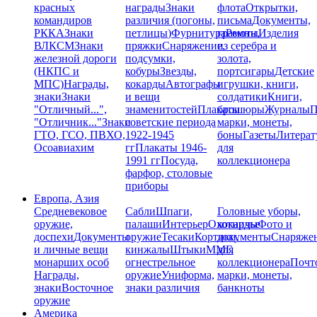
красных
награды
Знаки
флота
Открытки,
командиров
различия (погоны,
письма
Документы,
РККА
Знаки
петлицы)
Фурнитура
грамоты
Ремни,
Изделия
ВЛКСМ
Знаки
пряжки
Снаряжение,
из серебра и
железной дороги
подсумки,
золота,
(НКПС и
кобуры
Звезды,
портсигары
Детские
МПС)
Награды,
кокарды
Автографы
игрушки, книги,
знаки
Знаки
и вещи
солдатики
Книги,
"Отличный...",
знаменитостей
Плакаты
брошюры
Журналы
П
"Отличник..."
Знаки
советские периода
марки, монеты,
ГТО, ГСО, ПВХО,
1922-1945
боны
Газеты
Литерат
Осоавиахим
гг
Плакаты 1946-
для
1991 гг
Посуда,
коллекционера
фарфор, столовые
приборы
Европа, Азия
Средневековое
Сабли
Шпаги,
Головные уборы,
оружие,
палаши
Интерьер
Охотничье
кокарды
Фото и
доспехи
Документы
оружие
Тесаки
Кортики,
документы
Снаряже
и личные вещи
кинжалы
Штыки
ММГ,
для
монарших особ
огнестрельное
коллекционера
Почт
Награды,
оружие
Униформа,
марки, монеты,
знаки
Восточное
знаки различия
банкноты
оружие
Америка