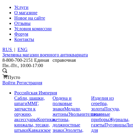
Услуги
О магазине
Новое на сайте
Отзывы
Условия комиссии
Форум
Контакты
RUS
|
ENG
Землянка
магазин военного антиквариата
8-800-700-2151
Единая справочная
Пн.-Пт., 10:00-17:00
Пусто
Войти
Регистрация
Российская Империя
Сабли, шашки,
Ордена и
Изделия из
шпаги
ММГ,
полковые
серебра,
запчасти к
знаки
Медали,
золота
Посуда,
оружию,
жетоны
Увольнительные
столовые
аксессуары
Кортики,
жетоны,
приборы
Журналы,
кинжалы, тесаки,
должностные
газеты
Пуговицы
Лит
штыки
Кавказское
знаки
Эполеты,
для