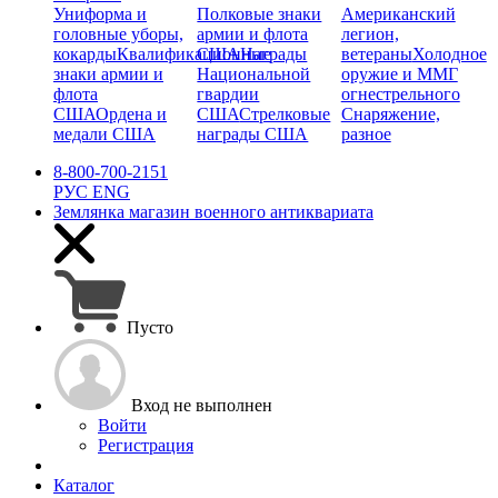
Униформа и
Полковые знаки
Американский
головные уборы,
армии и флота
легион,
кокарды
Квалификационные
США
Награды
ветераны
Холодное
знаки армии и
Национальной
оружие и ММГ
флота
гвардии
огнестрельного
США
Ордена и
США
Стрелковые
Снаряжение,
медали США
награды США
разное
8-800-700-2151
РУС
ENG
Землянка
магазин военного антиквариата
Пусто
Вход не выполнен
Войти
Регистрация
Каталог