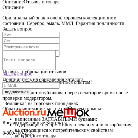
Описание
Отзывы о товаре
Описание
Оригинальный знак в очень хорошем коллекционном
состоянии. Серебро, эмаль. ММД. Гарантия подлинности.
Задать вопрос
Текст отзыва:
Оставить отзыв
Правила публикации отзывов
Задать вопрос
Подпишитесь на обновления каталога
Спасибо, что решили поделиться опытом!
подписаться
Ваш отзыв будет опубликован через некоторое время после
проверки модератором.
"Землянка" на торговых площадках
Обратите внимание, мы не публикуем отзывы:
написанные ЗАГЛАВНЫМИ буквами;
Контактные данные
Контакты
содержащие ненормативную лексику или оскорбления;
не относящиеся к потребительским свойствам
8-800-700-2151
конкретного товара;