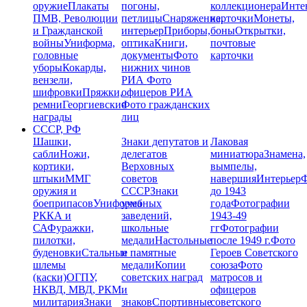
оружие
Плакаты
погоны,
коллекционера
Инте
ПМВ, Революции
петлицы
Снаряжение,
карточки
Монеты,
и Гражданской
интерьер
Приборы,
боны
Открытки,
войны
Униформа,
оптика
Книги,
почтовые
головные
документы
Фото
карточки
уборы
Кокарды,
нижних чинов
вензели,
РИА
Фото
шифровки
Пряжки,
офицеров РИА
ремни
Георгиевские
Фото гражданских
награды
лиц
СССР, РФ
Шашки,
Знаки депутатов и
Лаковая
сабли
Ножи,
делегатов
миниатюра
Знамена,
кортики,
Верховных
вымпелы,
штыки
ММГ
советов
навершия
Интерьер
Ф
оружия и
СССР
Знаки
до 1943
боеприпасов
Униформа
учебных
года
Фотографии
РККА и
заведений,
1943-49
СА
Фуражки,
школьные
гг
Фотографии
пилотки,
медали
Настольные
после 1949 г.
Фото
буденовки
Стальные
и памятные
Героев Советского
шлемы
медали
Копии
союза
Фото
(каски)
ОГПУ,
советских наград
матросов и
НКВД, МВД, РКМ
и
офицеров
милитария
Знаки
знаков
Спортивные
советского