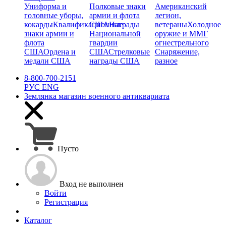
Униформа и
Полковые знаки
Американский
головные уборы,
армии и флота
легион,
кокарды
Квалификационные
США
Награды
ветераны
Холодное
знаки армии и
Национальной
оружие и ММГ
флота
гвардии
огнестрельного
США
Ордена и
США
Стрелковые
Снаряжение,
медали США
награды США
разное
8-800-700-2151
РУС
ENG
Землянка
магазин военного антиквариата
Пусто
Вход не выполнен
Войти
Регистрация
Каталог