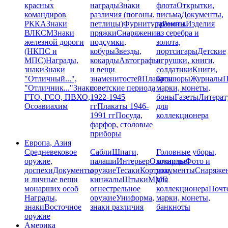
красных
награды
Знаки
флота
Открытки,
командиров
различия (погоны,
письма
Документы,
РККА
Знаки
петлицы)
Фурнитура
грамоты
Ремни,
Изделия
ВЛКСМ
Знаки
пряжки
Снаряжение,
из серебра и
железной дороги
подсумки,
золота,
(НКПС и
кобуры
Звезды,
портсигары
Детские
МПС)
Награды,
кокарды
Автографы
игрушки, книги,
знаки
Знаки
и вещи
солдатики
Книги,
"Отличный...",
знаменитостей
Плакаты
брошюры
Журналы
П
"Отличник..."
Знаки
советские периода
марки, монеты,
ГТО, ГСО, ПВХО,
1922-1945
боны
Газеты
Литерат
Осоавиахим
гг
Плакаты 1946-
для
1991 гг
Посуда,
коллекционера
фарфор, столовые
приборы
Европа, Азия
Средневековое
Сабли
Шпаги,
Головные уборы,
оружие,
палаши
Интерьер
Охотничье
кокарды
Фото и
доспехи
Документы
оружие
Тесаки
Кортики,
документы
Снаряже
и личные вещи
кинжалы
Штыки
ММГ,
для
монарших особ
огнестрельное
коллекционера
Почт
Награды,
оружие
Униформа,
марки, монеты,
знаки
Восточное
знаки различия
банкноты
оружие
Америка