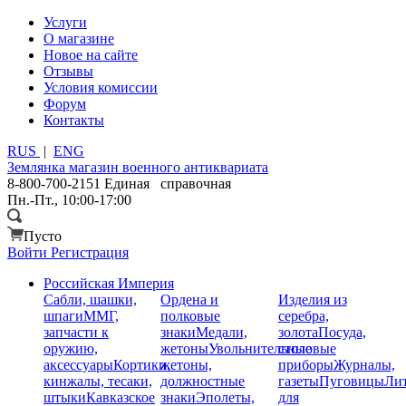
Услуги
О магазине
Новое на сайте
Отзывы
Условия комиссии
Форум
Контакты
RUS
|
ENG
Землянка
магазин военного антиквариата
8-800-700-2151
Единая справочная
Пн.-Пт., 10:00-17:00
Пусто
Войти
Регистрация
Российская Империя
Сабли, шашки,
Ордена и
Изделия из
шпаги
ММГ,
полковые
серебра,
запчасти к
знаки
Медали,
золота
Посуда,
оружию,
жетоны
Увольнительные
столовые
аксессуары
Кортики,
жетоны,
приборы
Журналы,
кинжалы, тесаки,
должностные
газеты
Пуговицы
Лит
штыки
Кавказское
знаки
Эполеты,
для