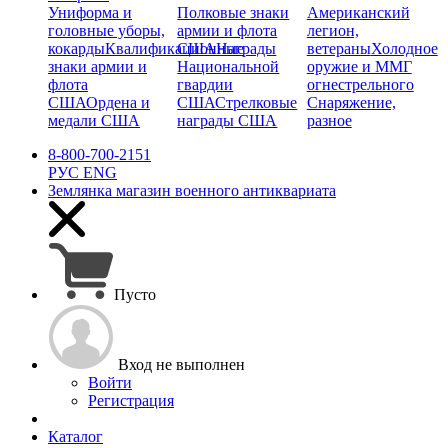
Униформа и
Полковые знаки
Американский
головные уборы,
армии и флота
легион,
кокарды
Квалификационные
США
Награды
ветераны
Холодное
знаки армии и
Национальной
оружие и ММГ
флота
гвардии
огнестрельного
США
Ордена и
США
Стрелковые
Снаряжение,
медали США
награды США
разное
8-800-700-2151
РУС
ENG
Землянка
магазин военного антиквариата
Пусто
Вход не выполнен
Войти
Регистрация
Каталог