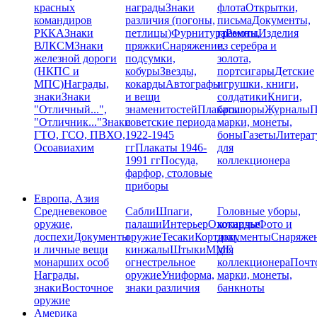
красных
награды
Знаки
флота
Открытки,
командиров
различия (погоны,
письма
Документы,
РККА
Знаки
петлицы)
Фурнитура
грамоты
Ремни,
Изделия
ВЛКСМ
Знаки
пряжки
Снаряжение,
из серебра и
железной дороги
подсумки,
золота,
(НКПС и
кобуры
Звезды,
портсигары
Детские
МПС)
Награды,
кокарды
Автографы
игрушки, книги,
знаки
Знаки
и вещи
солдатики
Книги,
"Отличный...",
знаменитостей
Плакаты
брошюры
Журналы
П
"Отличник..."
Знаки
советские периода
марки, монеты,
ГТО, ГСО, ПВХО,
1922-1945
боны
Газеты
Литерат
Осоавиахим
гг
Плакаты 1946-
для
1991 гг
Посуда,
коллекционера
фарфор, столовые
приборы
Европа, Азия
Средневековое
Сабли
Шпаги,
Головные уборы,
оружие,
палаши
Интерьер
Охотничье
кокарды
Фото и
доспехи
Документы
оружие
Тесаки
Кортики,
документы
Снаряже
и личные вещи
кинжалы
Штыки
ММГ,
для
монарших особ
огнестрельное
коллекционера
Почт
Награды,
оружие
Униформа,
марки, монеты,
знаки
Восточное
знаки различия
банкноты
оружие
Америка