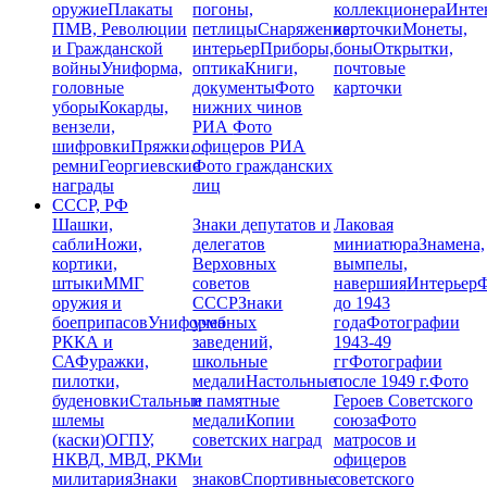
оружие
Плакаты
погоны,
коллекционера
Инте
ПМВ, Революции
петлицы
Снаряжение,
карточки
Монеты,
и Гражданской
интерьер
Приборы,
боны
Открытки,
войны
Униформа,
оптика
Книги,
почтовые
головные
документы
Фото
карточки
уборы
Кокарды,
нижних чинов
вензели,
РИА
Фото
шифровки
Пряжки,
офицеров РИА
ремни
Георгиевские
Фото гражданских
награды
лиц
СССР, РФ
Шашки,
Знаки депутатов и
Лаковая
сабли
Ножи,
делегатов
миниатюра
Знамена,
кортики,
Верховных
вымпелы,
штыки
ММГ
советов
навершия
Интерьер
Ф
оружия и
СССР
Знаки
до 1943
боеприпасов
Униформа
учебных
года
Фотографии
РККА и
заведений,
1943-49
СА
Фуражки,
школьные
гг
Фотографии
пилотки,
медали
Настольные
после 1949 г.
Фото
буденовки
Стальные
и памятные
Героев Советского
шлемы
медали
Копии
союза
Фото
(каски)
ОГПУ,
советских наград
матросов и
НКВД, МВД, РКМ
и
офицеров
милитария
Знаки
знаков
Спортивные
советского