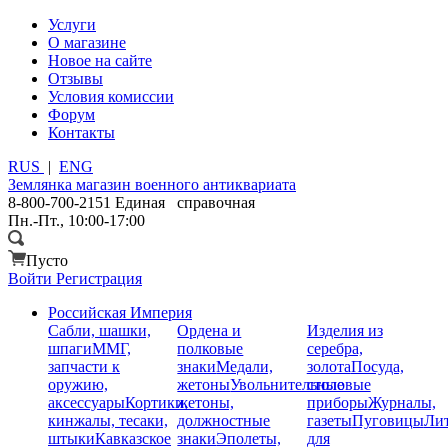
Услуги
О магазине
Новое на сайте
Отзывы
Условия комиссии
Форум
Контакты
RUS
|
ENG
Землянка
магазин военного антиквариата
8-800-700-2151
Единая справочная
Пн.-Пт., 10:00-17:00
Пусто
Войти
Регистрация
Российская Империя
Сабли, шашки,
Ордена и
Изделия из
шпаги
ММГ,
полковые
серебра,
запчасти к
знаки
Медали,
золота
Посуда,
оружию,
жетоны
Увольнительные
столовые
аксессуары
Кортики,
жетоны,
приборы
Журналы,
кинжалы, тесаки,
должностные
газеты
Пуговицы
Лит
штыки
Кавказское
знаки
Эполеты,
для