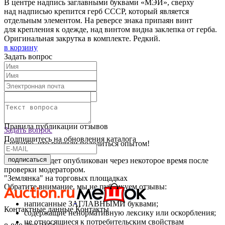
В центре надпись заглавными буквами
«МЭИ
», сверху
над надписью крепится герб СССР, который является
отдельным элементом. На реверсе знака припаян винт
для крепления к одежде, над винтом видна заклепка от герба.
Оригинальная закрутка в комплекте. Редкий.
в корзину
Задать вопрос
Текст отзыва:
Оставить отзыв
Правила публикации отзывов
Задать вопрос
Подпишитесь на обновления каталога
Спасибо, что решили поделиться опытом!
подписаться
Ваш отзыв будет опубликован через некоторое время после
проверки модератором.
"Землянка" на торговых площадках
Обратите внимание, мы не публикуем отзывы:
написанные ЗАГЛАВНЫМИ буквами;
Контактные данные
Контакты
содержащие ненормативную лексику или оскорбления;
не относящиеся к потребительским свойствам