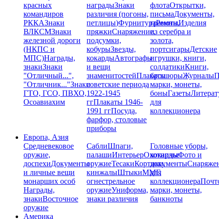
красных
награды
Знаки
флота
Открытки,
командиров
различия (погоны,
письма
Документы,
РККА
Знаки
петлицы)
Фурнитура
грамоты
Ремни,
Изделия
ВЛКСМ
Знаки
пряжки
Снаряжение,
из серебра и
железной дороги
подсумки,
золота,
(НКПС и
кобуры
Звезды,
портсигары
Детские
МПС)
Награды,
кокарды
Автографы
игрушки, книги,
знаки
Знаки
и вещи
солдатики
Книги,
"Отличный...",
знаменитостей
Плакаты
брошюры
Журналы
П
"Отличник..."
Знаки
советские периода
марки, монеты,
ГТО, ГСО, ПВХО,
1922-1945
боны
Газеты
Литерат
Осоавиахим
гг
Плакаты 1946-
для
1991 гг
Посуда,
коллекционера
фарфор, столовые
приборы
Европа, Азия
Средневековое
Сабли
Шпаги,
Головные уборы,
оружие,
палаши
Интерьер
Охотничье
кокарды
Фото и
доспехи
Документы
оружие
Тесаки
Кортики,
документы
Снаряже
и личные вещи
кинжалы
Штыки
ММГ,
для
монарших особ
огнестрельное
коллекционера
Почт
Награды,
оружие
Униформа,
марки, монеты,
знаки
Восточное
знаки различия
банкноты
оружие
Америка