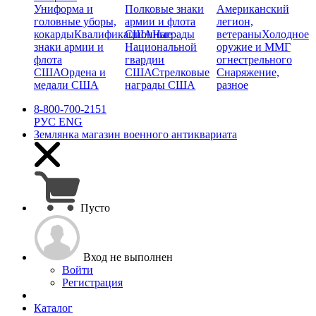
Униформа и
Полковые знаки
Американский
головные уборы,
армии и флота
легион,
кокарды
Квалификационные
США
Награды
ветераны
Холодное
знаки армии и
Национальной
оружие и ММГ
флота
гвардии
огнестрельного
США
Ордена и
США
Стрелковые
Снаряжение,
медали США
награды США
разное
8-800-700-2151
РУС
ENG
Землянка
магазин военного антиквариата
Пусто
Вход не выполнен
Войти
Регистрация
Каталог