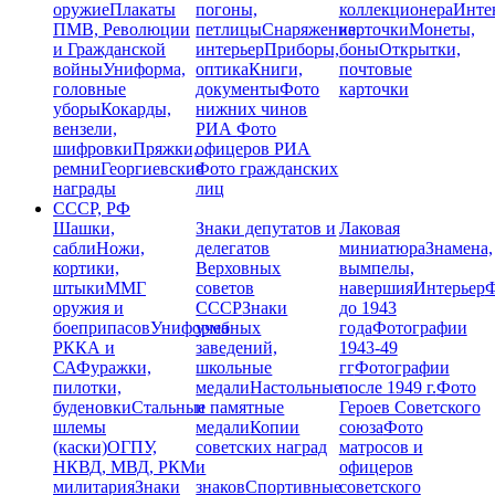
оружие
Плакаты
погоны,
коллекционера
Инте
ПМВ, Революции
петлицы
Снаряжение,
карточки
Монеты,
и Гражданской
интерьер
Приборы,
боны
Открытки,
войны
Униформа,
оптика
Книги,
почтовые
головные
документы
Фото
карточки
уборы
Кокарды,
нижних чинов
вензели,
РИА
Фото
шифровки
Пряжки,
офицеров РИА
ремни
Георгиевские
Фото гражданских
награды
лиц
СССР, РФ
Шашки,
Знаки депутатов и
Лаковая
сабли
Ножи,
делегатов
миниатюра
Знамена,
кортики,
Верховных
вымпелы,
штыки
ММГ
советов
навершия
Интерьер
Ф
оружия и
СССР
Знаки
до 1943
боеприпасов
Униформа
учебных
года
Фотографии
РККА и
заведений,
1943-49
СА
Фуражки,
школьные
гг
Фотографии
пилотки,
медали
Настольные
после 1949 г.
Фото
буденовки
Стальные
и памятные
Героев Советского
шлемы
медали
Копии
союза
Фото
(каски)
ОГПУ,
советских наград
матросов и
НКВД, МВД, РКМ
и
офицеров
милитария
Знаки
знаков
Спортивные
советского