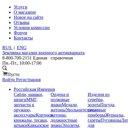
Услуги
О магазине
Новое на сайте
Отзывы
Условия комиссии
Форум
Контакты
RUS
|
ENG
Землянка
магазин военного антиквариата
8-800-700-2151
Единая справочная
Пн.-Пт., 10:00-17:00
Пусто
Войти
Регистрация
Российская Империя
Сабли, шашки,
Ордена и
Изделия из
шпаги
ММГ,
полковые
серебра,
запчасти к
знаки
Медали,
золота
Посуда,
оружию,
жетоны
Увольнительные
столовые
аксессуары
Кортики,
жетоны,
приборы
Журналы,
кинжалы, тесаки,
должностные
газеты
Пуговицы
Лит
штыки
Кавказское
знаки
Эполеты,
для