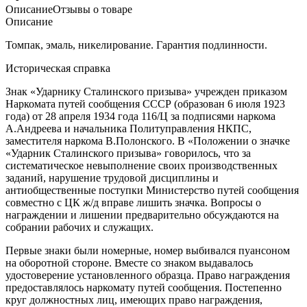
Описание
Отзывы о товаре
Описание
Томпак, эмаль, никелирование. Гарантия подлинности.
Историческая справка
Знак «Ударнику Cталинского призыва» учрежден приказом
Наркомата путей сообщения СССР (образован 6 июля 1923
года) от 28 апреля 1934 года 116/Ц за подписями наркома
А.Андреева и начальника Политуправления НКПС,
заместителя наркома В.Полонского. В «Положении о значке
«Ударник Сталинского призыва» говорилось, что за
систематическое невыполнение своих производственных
заданий, нарушение трудовой дисциплины и
антиобщественные поступки Министерство путей сообщения
совместно с ЦК ж/д вправе лишить значка. Вопросы о
награждении и лишении предварительно обсуждаются на
собрании рабочих и служащих.
Первые знаки были номерные, номер выбивался пуансоном
на оборотной стороне. Вместе со знаком выдавалось
удостоверение установленного образца. Право награждения
предоставлялось наркомату путей сообщения. Постепенно
круг должностных лиц, имеющих право награждения,