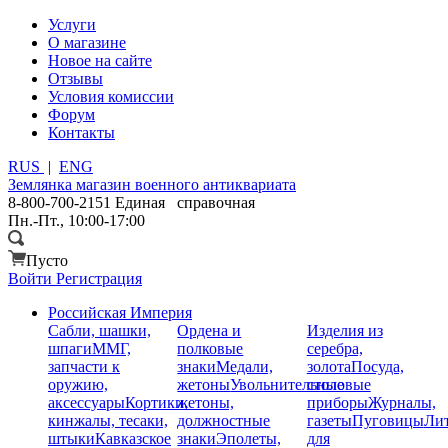
Услуги
О магазине
Новое на сайте
Отзывы
Условия комиссии
Форум
Контакты
RUS
|
ENG
Землянка
магазин военного антиквариата
8-800-700-2151
Единая справочная
Пн.-Пт., 10:00-17:00
Пусто
Войти
Регистрация
Российская Империя
Сабли, шашки,
Ордена и
Изделия из
шпаги
ММГ,
полковые
серебра,
запчасти к
знаки
Медали,
золота
Посуда,
оружию,
жетоны
Увольнительные
столовые
аксессуары
Кортики,
жетоны,
приборы
Журналы,
кинжалы, тесаки,
должностные
газеты
Пуговицы
Лит
штыки
Кавказское
знаки
Эполеты,
для