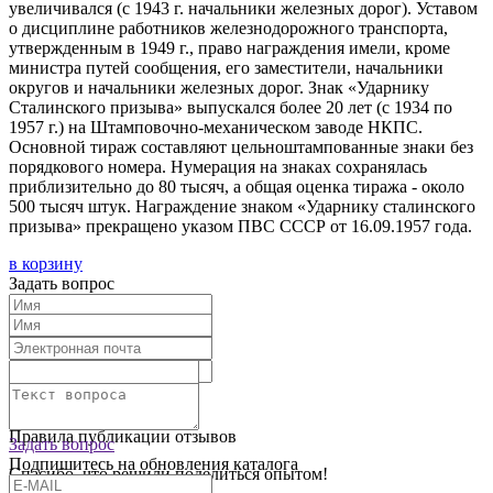
увеличивался (с 1943 г. начальники железных дорог). Уставом
о дисциплине работников железнодорожного транспорта,
утвержденным в 1949 г., право награждения имели, кроме
министра путей сообщения, его заместители, начальники
округов и начальники железных дорог. Знак «Ударнику
Сталинского призыва» выпускался более 20 лет (с 1934 по
1957 г.) на Штамповочно-механическом заводе НКПС.
Основной тираж составляют цельноштампованные знаки без
порядкового номера. Нумерация на знаках сохранялась
приблизительно до 80 тысяч, а общая оценка тиража - около
500 тысяч штук. Награждение знаком «Ударнику сталинского
призыва» прекращено указом ПВС СССР от 16.09.1957 года.
в корзину
Задать вопрос
Текст отзыва:
Оставить отзыв
Правила публикации отзывов
Задать вопрос
Подпишитесь на обновления каталога
Спасибо, что решили поделиться опытом!