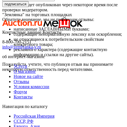
подписаться
Ваш отзыв будет опубликован через некоторое время после
проверки модератором.
"Землянка" на торговых площадках
Обратите внимание, мы не публикуем отзывы:
написанные ЗАГЛАВНЫМИ буквами;
Контактные данные
Контакты
содержащие ненормативную лексику или оскорбления;
не относящиеся к потребительским свойствам
8-800-700-2151
конкретного товара;
info@zemlyanka-v.ru
рекламного характера (содержащие контактную
информацию и ссылки на другие сайты).
об интернет-магазине
Пожалуйста, учтите, что публикуя отзыв вы принимаете
Услуги
некоторую ответственность перед читателями.
О магазине
Новое на сайте
Отзывы
Условия комиссии
Форум
Контакты
Навигация по каталогу
Российская Империя
СССР, РФ
Европа, Азия