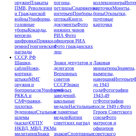
оружие
Плакаты
погоны,
коллекционера
Инте
ПМВ, Революции
петлицы
Снаряжение,
карточки
Монеты,
и Гражданской
интерьер
Приборы,
боны
Открытки,
войны
Униформа,
оптика
Книги,
почтовые
головные
документы
Фото
карточки
уборы
Кокарды,
нижних чинов
вензели,
РИА
Фото
шифровки
Пряжки,
офицеров РИА
ремни
Георгиевские
Фото гражданских
награды
лиц
СССР, РФ
Шашки,
Знаки депутатов и
Лаковая
сабли
Ножи,
делегатов
миниатюра
Знамена,
кортики,
Верховных
вымпелы,
штыки
ММГ
советов
навершия
Интерьер
Ф
оружия и
СССР
Знаки
до 1943
боеприпасов
Униформа
учебных
года
Фотографии
РККА и
заведений,
1943-49
СА
Фуражки,
школьные
гг
Фотографии
пилотки,
медали
Настольные
после 1949 г.
Фото
буденовки
Стальные
и памятные
Героев Советского
шлемы
медали
Копии
союза
Фото
(каски)
ОГПУ,
советских наград
матросов и
НКВД, МВД, РКМ
и
офицеров
милитария
Знаки
знаков
Спортивные
советского