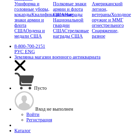
Униформа и
Полковые знаки
Американский
головные уборы,
армии и флота
легион,
кокарды
Квалификационные
США
Награды
ветераны
Холодное
знаки армии и
Национальной
оружие и ММГ
флота
гвардии
огнестрельного
США
Ордена и
США
Стрелковые
Снаряжение,
медали США
награды США
разное
8-800-700-2151
РУС
ENG
Землянка
магазин военного антиквариата
Пусто
Вход не выполнен
Войти
Регистрация
Каталог