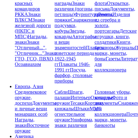
красных
награды
Знаки
флота
Открытки,
командиров
различия (погоны,
письма
Документы,
РККА
Знаки
петлицы)
Фурнитура
грамоты
Ремни,
Изделия
ВЛКСМ
Знаки
пряжки
Снаряжение,
из серебра и
железной дороги
подсумки,
золота,
(НКПС и
кобуры
Звезды,
портсигары
Детские
МПС)
Награды,
кокарды
Автографы
игрушки, книги,
знаки
Знаки
и вещи
солдатики
Книги,
"Отличный...",
знаменитостей
Плакаты
брошюры
Журналы
П
"Отличник..."
Знаки
советские периода
марки, монеты,
ГТО, ГСО, ПВХО,
1922-1945
боны
Газеты
Литерат
Осоавиахим
гг
Плакаты 1946-
для
1991 гг
Посуда,
коллекционера
фарфор, столовые
приборы
Европа, Азия
Средневековое
Сабли
Шпаги,
Головные уборы,
оружие,
палаши
Интерьер
Охотничье
кокарды
Фото и
доспехи
Документы
оружие
Тесаки
Кортики,
документы
Снаряже
и личные вещи
кинжалы
Штыки
ММГ,
для
монарших особ
огнестрельное
коллекционера
Почт
Награды,
оружие
Униформа,
марки, монеты,
знаки
Восточное
знаки различия
банкноты
оружие
Америка