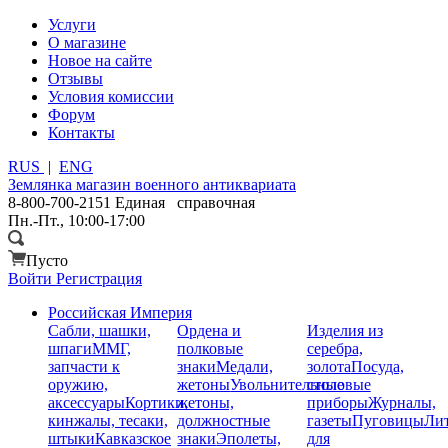
Услуги
О магазине
Новое на сайте
Отзывы
Условия комиссии
Форум
Контакты
RUS
|
ENG
Землянка
магазин военного антиквариата
8-800-700-2151
Единая справочная
Пн.-Пт., 10:00-17:00
Пусто
Войти
Регистрация
Российская Империя
Сабли, шашки,
Ордена и
Изделия из
шпаги
ММГ,
полковые
серебра,
запчасти к
знаки
Медали,
золота
Посуда,
оружию,
жетоны
Увольнительные
столовые
аксессуары
Кортики,
жетоны,
приборы
Журналы,
кинжалы, тесаки,
должностные
газеты
Пуговицы
Лит
штыки
Кавказское
знаки
Эполеты,
для