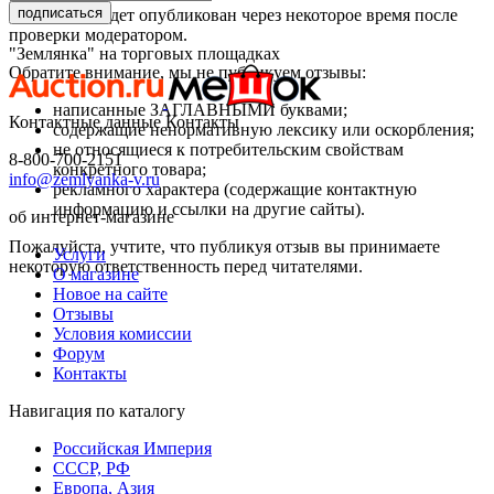
подписаться
Ваш отзыв будет опубликован через некоторое время после
проверки модератором.
"Землянка" на торговых площадках
Обратите внимание, мы не публикуем отзывы:
написанные ЗАГЛАВНЫМИ буквами;
Контактные данные
Контакты
содержащие ненормативную лексику или оскорбления;
не относящиеся к потребительским свойствам
8-800-700-2151
конкретного товара;
info@zemlyanka-v.ru
рекламного характера (содержащие контактную
информацию и ссылки на другие сайты).
об интернет-магазине
Пожалуйста, учтите, что публикуя отзыв вы принимаете
Услуги
некоторую ответственность перед читателями.
О магазине
Новое на сайте
Отзывы
Условия комиссии
Форум
Контакты
Навигация по каталогу
Российская Империя
СССР, РФ
Европа, Азия