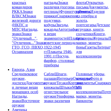
красных
награды
Знаки
флота
Открытки,
командиров
различия (погоны,
письма
Документы,
РККА
Знаки
петлицы)
Фурнитура
грамоты
Ремни,
Изделия
ВЛКСМ
Знаки
пряжки
Снаряжение,
из серебра и
железной дороги
подсумки,
золота,
(НКПС и
кобуры
Звезды,
портсигары
Детские
МПС)
Награды,
кокарды
Автографы
игрушки, книги,
знаки
Знаки
и вещи
солдатики
Книги,
"Отличный...",
знаменитостей
Плакаты
брошюры
Журналы
П
"Отличник..."
Знаки
советские периода
марки, монеты,
ГТО, ГСО, ПВХО,
1922-1945
боны
Газеты
Литерат
Осоавиахим
гг
Плакаты 1946-
для
1991 гг
Посуда,
коллекционера
фарфор, столовые
приборы
Европа, Азия
Средневековое
Сабли
Шпаги,
Головные уборы,
оружие,
палаши
Интерьер
Охотничье
кокарды
Фото и
доспехи
Документы
оружие
Тесаки
Кортики,
документы
Снаряже
и личные вещи
кинжалы
Штыки
ММГ,
для
монарших особ
огнестрельное
коллекционера
Почт
Награды,
оружие
Униформа,
марки, монеты,
знаки
Восточное
знаки различия
банкноты
оружие
Америка