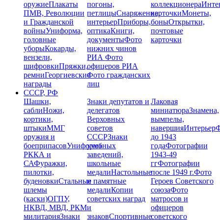
оружие
Плакаты
погоны,
коллекционера
Инте
ПМВ, Революции
петлицы
Снаряжение,
карточки
Монеты,
и Гражданской
интерьер
Приборы,
боны
Открытки,
войны
Униформа,
оптика
Книги,
почтовые
головные
документы
Фото
карточки
уборы
Кокарды,
нижних чинов
вензели,
РИА
Фото
шифровки
Пряжки,
офицеров РИА
ремни
Георгиевские
Фото гражданских
награды
лиц
СССР, РФ
Шашки,
Знаки депутатов и
Лаковая
сабли
Ножи,
делегатов
миниатюра
Знамена,
кортики,
Верховных
вымпелы,
штыки
ММГ
советов
навершия
Интерьер
Ф
оружия и
СССР
Знаки
до 1943
боеприпасов
Униформа
учебных
года
Фотографии
РККА и
заведений,
1943-49
СА
Фуражки,
школьные
гг
Фотографии
пилотки,
медали
Настольные
после 1949 г.
Фото
буденовки
Стальные
и памятные
Героев Советского
шлемы
медали
Копии
союза
Фото
(каски)
ОГПУ,
советских наград
матросов и
НКВД, МВД, РКМ
и
офицеров
милитария
Знаки
знаков
Спортивные
советского