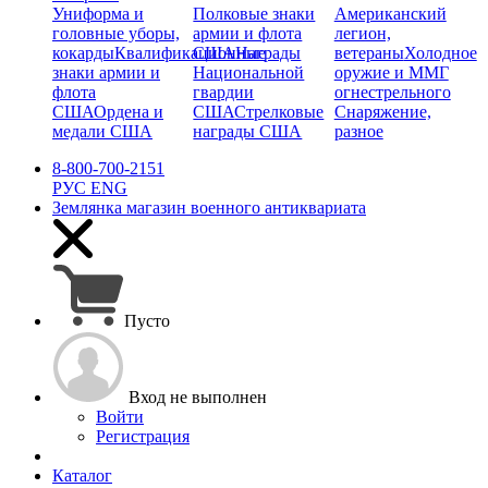
Униформа и
Полковые знаки
Американский
головные уборы,
армии и флота
легион,
кокарды
Квалификационные
США
Награды
ветераны
Холодное
знаки армии и
Национальной
оружие и ММГ
флота
гвардии
огнестрельного
США
Ордена и
США
Стрелковые
Снаряжение,
медали США
награды США
разное
8-800-700-2151
РУС
ENG
Землянка
магазин военного антиквариата
Пусто
Вход не выполнен
Войти
Регистрация
Каталог