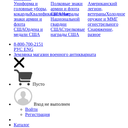
Униформа и
Полковые знаки
Американский
головные уборы,
армии и флота
легион,
кокарды
Квалификационные
США
Награды
ветераны
Холодное
знаки армии и
Национальной
оружие и ММГ
флота
гвардии
огнестрельного
США
Ордена и
США
Стрелковые
Снаряжение,
медали США
награды США
разное
8-800-700-2151
РУС
ENG
Землянка
магазин военного антиквариата
Пусто
Вход не выполнен
Войти
Регистрация
Каталог