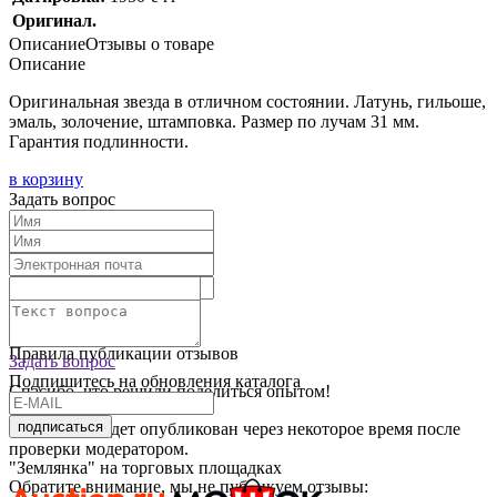
Оригинал.
Описание
Отзывы о товаре
Описание
Оригинальная звезда в отличном состоянии. Латунь, гильоше,
эмаль, золочение, штамповка. Размер по лучам 31 мм.
Гарантия подлинности.
в корзину
Задать вопрос
Текст отзыва:
Оставить отзыв
Правила публикации отзывов
Задать вопрос
Подпишитесь на обновления каталога
Спасибо, что решили поделиться опытом!
подписаться
Ваш отзыв будет опубликован через некоторое время после
проверки модератором.
"Землянка" на торговых площадках
Обратите внимание, мы не публикуем отзывы: