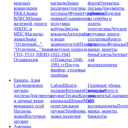
красных
награды
Знаки
флота
Открытки,
командиров
различия (погоны,
письма
Документы,
РККА
Знаки
петлицы)
Фурнитура
грамоты
Ремни,
Изделия
ВЛКСМ
Знаки
пряжки
Снаряжение,
из серебра и
железной дороги
подсумки,
золота,
(НКПС и
кобуры
Звезды,
портсигары
Детские
МПС)
Награды,
кокарды
Автографы
игрушки, книги,
знаки
Знаки
и вещи
солдатики
Книги,
"Отличный...",
знаменитостей
Плакаты
брошюры
Журналы
П
"Отличник..."
Знаки
советские периода
марки, монеты,
ГТО, ГСО, ПВХО,
1922-1945
боны
Газеты
Литерат
Осоавиахим
гг
Плакаты 1946-
для
1991 гг
Посуда,
коллекционера
фарфор, столовые
приборы
Европа, Азия
Средневековое
Сабли
Шпаги,
Головные уборы,
оружие,
палаши
Интерьер
Охотничье
кокарды
Фото и
доспехи
Документы
оружие
Тесаки
Кортики,
документы
Снаряже
и личные вещи
кинжалы
Штыки
ММГ,
для
монарших особ
огнестрельное
коллекционера
Почт
Награды,
оружие
Униформа,
марки, монеты,
знаки
Восточное
знаки различия
банкноты
оружие
Америка