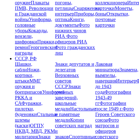
оружие
Плакаты
погоны,
коллекционера
Инте
ПМВ, Революции
петлицы
Снаряжение,
карточки
Монеты,
и Гражданской
интерьер
Приборы,
боны
Открытки,
войны
Униформа,
оптика
Книги,
почтовые
головные
документы
Фото
карточки
уборы
Кокарды,
нижних чинов
вензели,
РИА
Фото
шифровки
Пряжки,
офицеров РИА
ремни
Георгиевские
Фото гражданских
награды
лиц
СССР, РФ
Шашки,
Знаки депутатов и
Лаковая
сабли
Ножи,
делегатов
миниатюра
Знамена,
кортики,
Верховных
вымпелы,
штыки
ММГ
советов
навершия
Интерьер
Ф
оружия и
СССР
Знаки
до 1943
боеприпасов
Униформа
учебных
года
Фотографии
РККА и
заведений,
1943-49
СА
Фуражки,
школьные
гг
Фотографии
пилотки,
медали
Настольные
после 1949 г.
Фото
буденовки
Стальные
и памятные
Героев Советского
шлемы
медали
Копии
союза
Фото
(каски)
ОГПУ,
советских наград
матросов и
НКВД, МВД, РКМ
и
офицеров
милитария
Знаки
знаков
Спортивные
советского