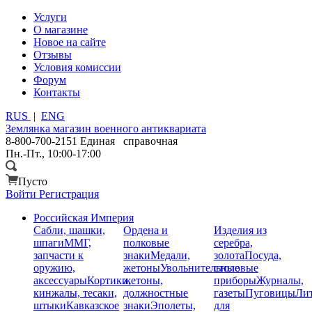
Услуги
О магазине
Новое на сайте
Отзывы
Условия комиссии
Форум
Контакты
RUS
|
ENG
Землянка
магазин военного антиквариата
8-800-700-2151
Единая справочная
Пн.-Пт., 10:00-17:00
Пусто
Войти
Регистрация
Российская Империя
Сабли, шашки,
Ордена и
Изделия из
шпаги
ММГ,
полковые
серебра,
запчасти к
знаки
Медали,
золота
Посуда,
оружию,
жетоны
Увольнительные
столовые
аксессуары
Кортики,
жетоны,
приборы
Журналы,
кинжалы, тесаки,
должностные
газеты
Пуговицы
Лит
штыки
Кавказское
знаки
Эполеты,
для