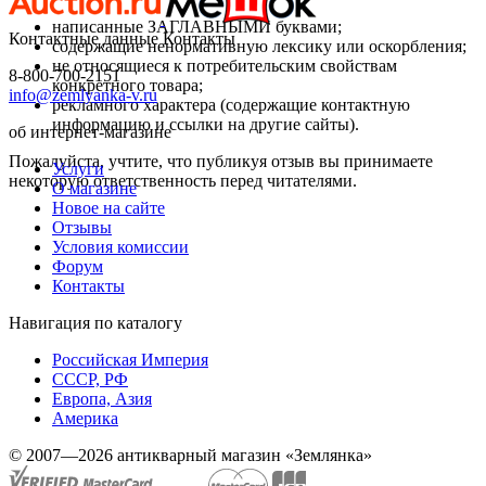
написанные ЗАГЛАВНЫМИ буквами;
Контактные данные
Контакты
содержащие ненормативную лексику или оскорбления;
не относящиеся к потребительским свойствам
8-800-700-2151
конкретного товара;
info@zemlyanka-v.ru
рекламного характера (содержащие контактную
информацию и ссылки на другие сайты).
об интернет-магазине
Пожалуйста, учтите, что публикуя отзыв вы принимаете
Услуги
некоторую ответственность перед читателями.
О магазине
Новое на сайте
Отзывы
Условия комиссии
Форум
Контакты
Навигация по каталогу
Российская Империя
СССР, РФ
Европа, Азия
Америка
© 2007—2026 антикварный магазин «Землянка»