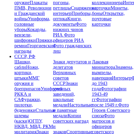
оружие
Плакаты
погоны,
коллекционера
Инте
ПМВ, Революции
петлицы
Снаряжение,
карточки
Монеты,
и Гражданской
интерьер
Приборы,
боны
Открытки,
войны
Униформа,
оптика
Книги,
почтовые
головные
документы
Фото
карточки
уборы
Кокарды,
нижних чинов
вензели,
РИА
Фото
шифровки
Пряжки,
офицеров РИА
ремни
Георгиевские
Фото гражданских
награды
лиц
СССР, РФ
Шашки,
Знаки депутатов и
Лаковая
сабли
Ножи,
делегатов
миниатюра
Знамена,
кортики,
Верховных
вымпелы,
штыки
ММГ
советов
навершия
Интерьер
Ф
оружия и
СССР
Знаки
до 1943
боеприпасов
Униформа
учебных
года
Фотографии
РККА и
заведений,
1943-49
СА
Фуражки,
школьные
гг
Фотографии
пилотки,
медали
Настольные
после 1949 г.
Фото
буденовки
Стальные
и памятные
Героев Советского
шлемы
медали
Копии
союза
Фото
(каски)
ОГПУ,
советских наград
матросов и
НКВД, МВД, РКМ
и
офицеров
милитария
Знаки
знаков
Спортивные
советского