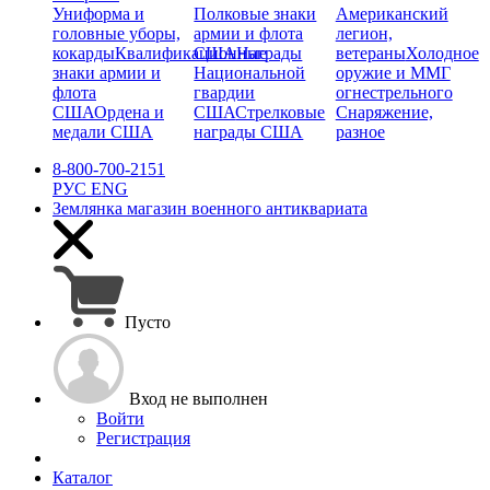
Униформа и
Полковые знаки
Американский
головные уборы,
армии и флота
легион,
кокарды
Квалификационные
США
Награды
ветераны
Холодное
знаки армии и
Национальной
оружие и ММГ
флота
гвардии
огнестрельного
США
Ордена и
США
Стрелковые
Снаряжение,
медали США
награды США
разное
8-800-700-2151
РУС
ENG
Землянка
магазин военного антиквариата
Пусто
Вход не выполнен
Войти
Регистрация
Каталог