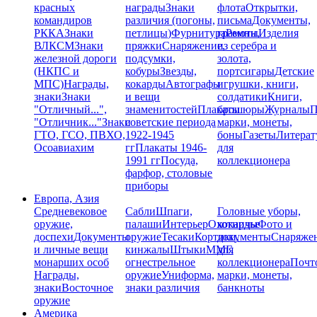
красных
награды
Знаки
флота
Открытки,
командиров
различия (погоны,
письма
Документы,
РККА
Знаки
петлицы)
Фурнитура
грамоты
Ремни,
Изделия
ВЛКСМ
Знаки
пряжки
Снаряжение,
из серебра и
железной дороги
подсумки,
золота,
(НКПС и
кобуры
Звезды,
портсигары
Детские
МПС)
Награды,
кокарды
Автографы
игрушки, книги,
знаки
Знаки
и вещи
солдатики
Книги,
"Отличный...",
знаменитостей
Плакаты
брошюры
Журналы
П
"Отличник..."
Знаки
советские периода
марки, монеты,
ГТО, ГСО, ПВХО,
1922-1945
боны
Газеты
Литерат
Осоавиахим
гг
Плакаты 1946-
для
1991 гг
Посуда,
коллекционера
фарфор, столовые
приборы
Европа, Азия
Средневековое
Сабли
Шпаги,
Головные уборы,
оружие,
палаши
Интерьер
Охотничье
кокарды
Фото и
доспехи
Документы
оружие
Тесаки
Кортики,
документы
Снаряже
и личные вещи
кинжалы
Штыки
ММГ,
для
монарших особ
огнестрельное
коллекционера
Почт
Награды,
оружие
Униформа,
марки, монеты,
знаки
Восточное
знаки различия
банкноты
оружие
Америка