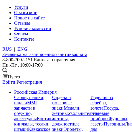
Услуги
О магазине
Новое на сайте
Отзывы
Условия комиссии
Форум
Контакты
RUS
|
ENG
Землянка
магазин военного антиквариата
8-800-700-2151
Единая справочная
Пн.-Пт., 10:00-17:00
Пусто
Войти
Регистрация
Российская Империя
Сабли, шашки,
Ордена и
Изделия из
шпаги
ММГ,
полковые
серебра,
запчасти к
знаки
Медали,
золота
Посуда,
оружию,
жетоны
Увольнительные
столовые
аксессуары
Кортики,
жетоны,
приборы
Журналы,
кинжалы, тесаки,
должностные
газеты
Пуговицы
Лит
штыки
Кавказское
знаки
Эполеты,
для