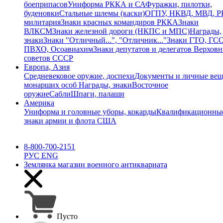
боеприпасов
Униформа РККА и СА
Фуражки, пилотки,
буденовки
Стальные шлемы (каски)
ОГПУ, НКВД, МВД, 
милитария
Знаки красных командиров РККА
Знаки
ВЛКСМ
Знаки железной дороги (НКПС и МПС)
Награды,
знаки
Знаки "Отличный...", "Отличник..."
Знаки ГТО, ГСО
ПВХО, Осоавиахим
Знаки депутатов и делегатов Верхов
советов СССР
Европа, Азия
Средневековое оружие, доспехи
Документы и личные ве
монарших особ
Награды, знаки
Восточное
оружие
Сабли
Шпаги, палаши
Америка
Униформа и головные уборы, кокарды
Квалификационны
знаки армии и флота США
8-800-700-2151
РУС
ENG
Землянка
магазин военного антиквариата
Пусто