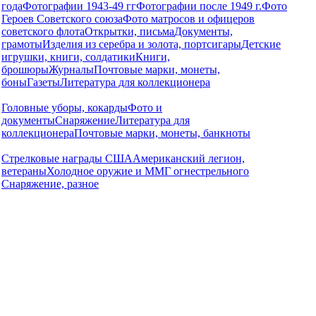
года
Фотографии 1943-49 гг
Фотографии после 1949 г.
Фото
Героев Советского союза
Фото матросов и офицеров
советского флота
Открытки, письма
Документы,
грамоты
Изделия из серебра и золота, портсигары
Детские
игрушки, книги, солдатики
Книги,
брошюры
Журналы
Почтовые марки, монеты,
боны
Газеты
Литература для коллекционера
Головные уборы, кокарды
Фото и
документы
Снаряжение
Литература для
коллекционера
Почтовые марки, монеты, банкноты
Стрелковые награды США
Американский легион,
ветераны
Холодное оружие и ММГ огнестрельного
Снаряжение, разное