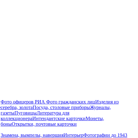
Фото офицеров РИА
Фото гражданских лиц
Изделия из
е
серебра, золота
Посуда, столовые приборы
Журналы,
газеты
Пуговицы
Литература для
коллекционера
Интендантские карточки
Монеты,
боны
Открытки, почтовые карточки
Знамена, вымпелы, навершия
Интерьер
Фотографии до 1943