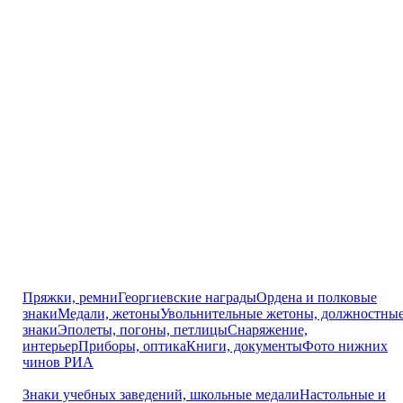
Пряжки, ремни
Георгиевские награды
Ордена и полковые
знаки
Медали, жетоны
Увольнительные жетоны, должностны
знаки
Эполеты, погоны, петлицы
Снаряжение,
интерьер
Приборы, оптика
Книги, документы
Фото нижних
чинов РИА
Знаки учебных заведений, школьные медали
Настольные и