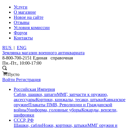
Услуги
О магазине
Новое на сайте
Отзывы
Условия комиссии
Форум
Контакты
RUS
|
ENG
Землянка
магазин военного антиквариата
8-800-700-2151
Единая справочная
Пн.-Пт., 10:00-17:00
Пусто
Войти
Регистрация
Российская Империя
Сабли, шашки, шпаги
ММГ, запчасти к оружию,
аксессуары
Кортики, кинжалы, тесаки, штыки
Кавказское
оружие
Плакаты ПМВ, Революции и Гражданской
войны
Униформа, головные уборы
Кокарды, вензели,
шифровки
СССР, РФ
Шашки, сабли
Ножи, кортики, штыки
ММГ оружия и