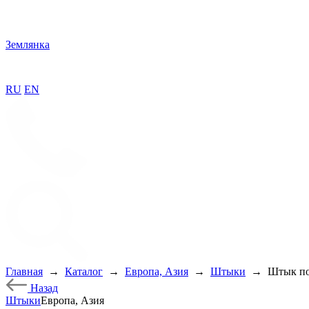
Землянка
RU
EN
Главная
→
Каталог
→
Европа, Азия
→
Штыки
→
Штык пор
Назад
Штыки
Европа, Азия