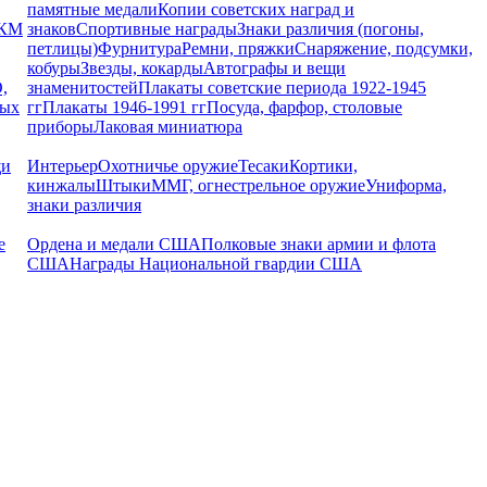
памятные медали
Копии советских наград и
РКМ
знаков
Спортивные награды
Знаки различия (погоны,
петлицы)
Фурнитура
Ремни, пряжки
Снаряжение, подсумки,
кобуры
Звезды, кокарды
Автографы и вещи
,
знаменитостей
Плакаты советские периода 1922-1945
ных
гг
Плакаты 1946-1991 гг
Посуда, фарфор, столовые
приборы
Лаковая миниатюра
щи
Интерьер
Охотничье оружие
Тесаки
Кортики,
кинжалы
Штыки
ММГ, огнестрельное оружие
Униформа,
знаки различия
е
Ордена и медали США
Полковые знаки армии и флота
США
Награды Национальной гвардии США