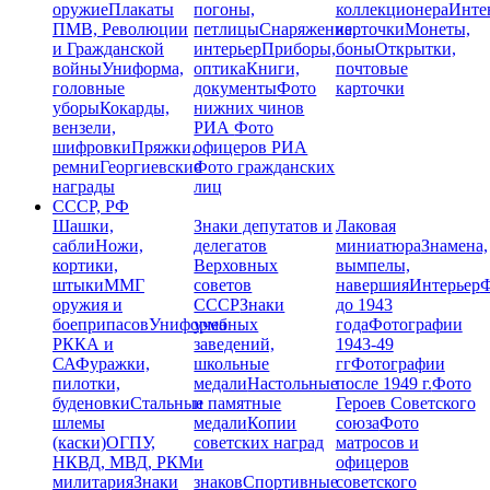
оружие
Плакаты
погоны,
коллекционера
Инте
ПМВ, Революции
петлицы
Снаряжение,
карточки
Монеты,
и Гражданской
интерьер
Приборы,
боны
Открытки,
войны
Униформа,
оптика
Книги,
почтовые
головные
документы
Фото
карточки
уборы
Кокарды,
нижних чинов
вензели,
РИА
Фото
шифровки
Пряжки,
офицеров РИА
ремни
Георгиевские
Фото гражданских
награды
лиц
СССР, РФ
Шашки,
Знаки депутатов и
Лаковая
сабли
Ножи,
делегатов
миниатюра
Знамена,
кортики,
Верховных
вымпелы,
штыки
ММГ
советов
навершия
Интерьер
Ф
оружия и
СССР
Знаки
до 1943
боеприпасов
Униформа
учебных
года
Фотографии
РККА и
заведений,
1943-49
СА
Фуражки,
школьные
гг
Фотографии
пилотки,
медали
Настольные
после 1949 г.
Фото
буденовки
Стальные
и памятные
Героев Советского
шлемы
медали
Копии
союза
Фото
(каски)
ОГПУ,
советских наград
матросов и
НКВД, МВД, РКМ
и
офицеров
милитария
Знаки
знаков
Спортивные
советского