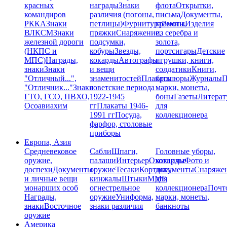
красных
награды
Знаки
флота
Открытки,
командиров
различия (погоны,
письма
Документы,
РККА
Знаки
петлицы)
Фурнитура
грамоты
Ремни,
Изделия
ВЛКСМ
Знаки
пряжки
Снаряжение,
из серебра и
железной дороги
подсумки,
золота,
(НКПС и
кобуры
Звезды,
портсигары
Детские
МПС)
Награды,
кокарды
Автографы
игрушки, книги,
знаки
Знаки
и вещи
солдатики
Книги,
"Отличный...",
знаменитостей
Плакаты
брошюры
Журналы
П
"Отличник..."
Знаки
советские периода
марки, монеты,
ГТО, ГСО, ПВХО,
1922-1945
боны
Газеты
Литерат
Осоавиахим
гг
Плакаты 1946-
для
1991 гг
Посуда,
коллекционера
фарфор, столовые
приборы
Европа, Азия
Средневековое
Сабли
Шпаги,
Головные уборы,
оружие,
палаши
Интерьер
Охотничье
кокарды
Фото и
доспехи
Документы
оружие
Тесаки
Кортики,
документы
Снаряже
и личные вещи
кинжалы
Штыки
ММГ,
для
монарших особ
огнестрельное
коллекционера
Почт
Награды,
оружие
Униформа,
марки, монеты,
знаки
Восточное
знаки различия
банкноты
оружие
Америка