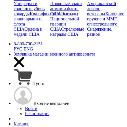
Униформа и
Полковые знаки
Американский
головные уборы,
армии и флота
легион,
кокарды
Квалификационные
США
Награды
ветераны
Холодное
знаки армии и
Национальной
оружие и ММГ
флота
гвардии
огнестрельного
США
Ордена и
США
Стрелковые
Снаряжение,
медали США
награды США
разное
8-800-700-2151
РУС
ENG
Землянка
магазин военного антиквариата
Пусто
Вход не выполнен
Войти
Регистрация
Каталог