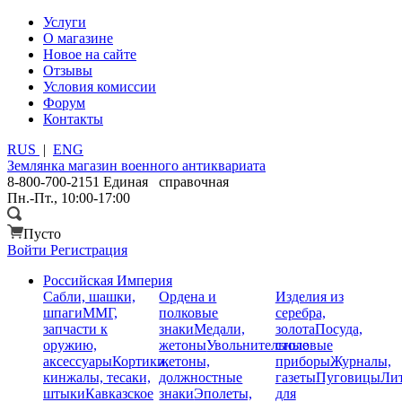
Услуги
О магазине
Новое на сайте
Отзывы
Условия комиссии
Форум
Контакты
RUS
|
ENG
Землянка
магазин военного антиквариата
8-800-700-2151
Единая справочная
Пн.-Пт., 10:00-17:00
Пусто
Войти
Регистрация
Российская Империя
Сабли, шашки,
Ордена и
Изделия из
шпаги
ММГ,
полковые
серебра,
запчасти к
знаки
Медали,
золота
Посуда,
оружию,
жетоны
Увольнительные
столовые
аксессуары
Кортики,
жетоны,
приборы
Журналы,
кинжалы, тесаки,
должностные
газеты
Пуговицы
Лит
штыки
Кавказское
знаки
Эполеты,
для