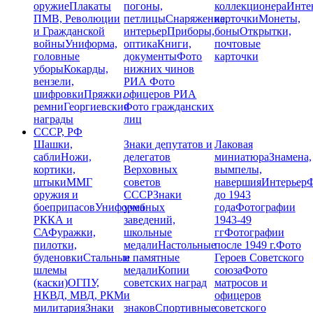
оружие
Плакаты
погоны,
коллекционера
Инте
ПМВ, Революции
петлицы
Снаряжение,
карточки
Монеты,
и Гражданской
интерьер
Приборы,
боны
Открытки,
войны
Униформа,
оптика
Книги,
почтовые
головные
документы
Фото
карточки
уборы
Кокарды,
нижних чинов
вензели,
РИА
Фото
шифровки
Пряжки,
офицеров РИА
ремни
Георгиевские
Фото гражданских
награды
лиц
СССР, РФ
Шашки,
Знаки депутатов и
Лаковая
сабли
Ножи,
делегатов
миниатюра
Знамена,
кортики,
Верховных
вымпелы,
штыки
ММГ
советов
навершия
Интерьер
Ф
оружия и
СССР
Знаки
до 1943
боеприпасов
Униформа
учебных
года
Фотографии
РККА и
заведений,
1943-49
СА
Фуражки,
школьные
гг
Фотографии
пилотки,
медали
Настольные
после 1949 г.
Фото
буденовки
Стальные
и памятные
Героев Советского
шлемы
медали
Копии
союза
Фото
(каски)
ОГПУ,
советских наград
матросов и
НКВД, МВД, РКМ
и
офицеров
милитария
Знаки
знаков
Спортивные
советского