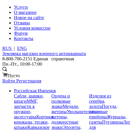
Услуги
О магазине
Новое на сайте
Отзывы
Условия комиссии
Форум
Контакты
RUS
|
ENG
Землянка
магазин военного антиквариата
8-800-700-2151
Единая справочная
Пн.-Пт., 10:00-17:00
Пусто
Войти
Регистрация
Российская Империя
Сабли, шашки,
Ордена и
Изделия из
шпаги
ММГ,
полковые
серебра,
запчасти к
знаки
Медали,
золота
Посуда,
оружию,
жетоны
Увольнительные
столовые
аксессуары
Кортики,
жетоны,
приборы
Журналы,
кинжалы, тесаки,
должностные
газеты
Пуговицы
Лит
штыки
Кавказское
знаки
Эполеты,
для