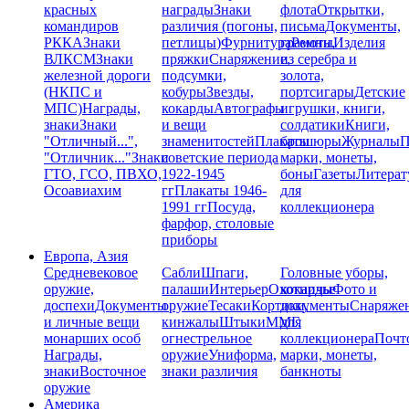
красных
награды
Знаки
флота
Открытки,
командиров
различия (погоны,
письма
Документы,
РККА
Знаки
петлицы)
Фурнитура
грамоты
Ремни,
Изделия
ВЛКСМ
Знаки
пряжки
Снаряжение,
из серебра и
железной дороги
подсумки,
золота,
(НКПС и
кобуры
Звезды,
портсигары
Детские
МПС)
Награды,
кокарды
Автографы
игрушки, книги,
знаки
Знаки
и вещи
солдатики
Книги,
"Отличный...",
знаменитостей
Плакаты
брошюры
Журналы
П
"Отличник..."
Знаки
советские периода
марки, монеты,
ГТО, ГСО, ПВХО,
1922-1945
боны
Газеты
Литерат
Осоавиахим
гг
Плакаты 1946-
для
1991 гг
Посуда,
коллекционера
фарфор, столовые
приборы
Европа, Азия
Средневековое
Сабли
Шпаги,
Головные уборы,
оружие,
палаши
Интерьер
Охотничье
кокарды
Фото и
доспехи
Документы
оружие
Тесаки
Кортики,
документы
Снаряже
и личные вещи
кинжалы
Штыки
ММГ,
для
монарших особ
огнестрельное
коллекционера
Почт
Награды,
оружие
Униформа,
марки, монеты,
знаки
Восточное
знаки различия
банкноты
оружие
Америка