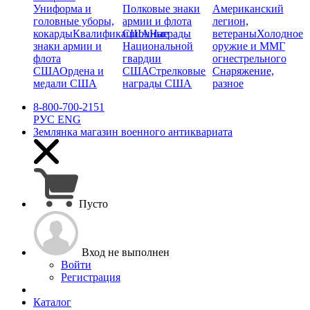
Униформа и
Полковые знаки
Американский
головные уборы,
армии и флота
легион,
кокарды
Квалификационные
США
Награды
ветераны
Холодное
знаки армии и
Национальной
оружие и ММГ
флота
гвардии
огнестрельного
США
Ордена и
США
Стрелковые
Снаряжение,
медали США
награды США
разное
8-800-700-2151
РУС
ENG
Землянка
магазин военного антиквариата
Пусто
Вход не выполнен
Войти
Регистрация
Каталог