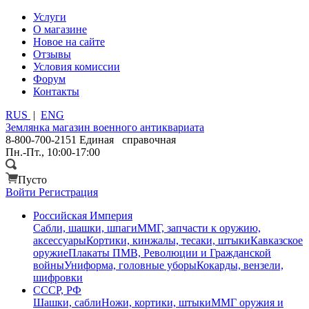
Услуги
О магазине
Новое на сайте
Отзывы
Условия комиссии
Форум
Контакты
RUS
|
ENG
Землянка
магазин военного антиквариата
8-800-700-2151
Единая справочная
Пн.-Пт., 10:00-17:00
Пусто
Войти
Регистрация
Российская Империя
Сабли, шашки, шпаги
ММГ, запчасти к оружию,
аксессуары
Кортики, кинжалы, тесаки, штыки
Кавказское
оружие
Плакаты ПМВ, Революции и Гражданской
войны
Униформа, головные уборы
Кокарды, вензели,
шифровки
СССР, РФ
Шашки, сабли
Ножи, кортики, штыки
ММГ оружия и