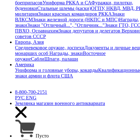
боеприпасов
Униформа РККА и СА
Фуражки, пилотки,
буденовки
Стальные шлемы (каски)
ОГПУ, НКВД, МВД, 
милитария
Знаки красных командиров РККА
Знаки
ВЛКСМ
Знаки железной дороги (НКПС и МПС)
Награды,
знаки
Знаки "Отличный...", "Отличник..."
Знаки ГТО, ГСО
ПВХО, Осоавиахим
Знаки депутатов и делегатов Верхов
советов СССР
Европа, Азия
Средневековое оружие, доспехи
Документы и личные ве
монарших особ
Награды, знаки
Восточное
оружие
Сабли
Шпаги, палаши
Америка
Униформа и головные уборы, кокарды
Квалификационны
знаки армии и флота США
8-800-700-2151
РУС
ENG
Землянка
магазин военного антиквариата
Пусто