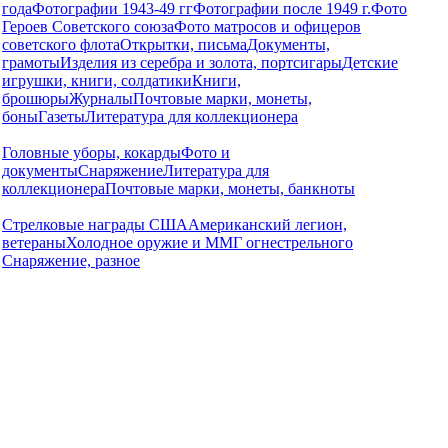
года
Фотографии 1943-49 гг
Фотографии после 1949 г.
Фото
Героев Советского союза
Фото матросов и офицеров
советского флота
Открытки, письма
Документы,
грамоты
Изделия из серебра и золота, портсигары
Детские
игрушки, книги, солдатики
Книги,
брошюры
Журналы
Почтовые марки, монеты,
боны
Газеты
Литература для коллекционера
Головные уборы, кокарды
Фото и
документы
Снаряжение
Литература для
коллекционера
Почтовые марки, монеты, банкноты
Стрелковые награды США
Американский легион,
ветераны
Холодное оружие и ММГ огнестрельного
Снаряжение, разное