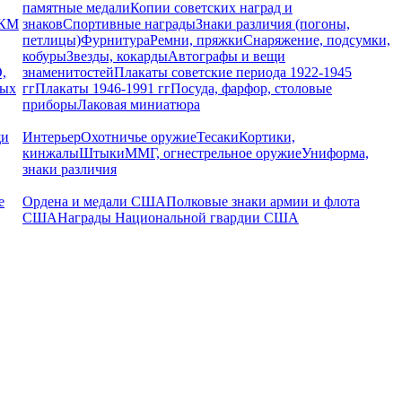
памятные медали
Копии советских наград и
РКМ
знаков
Спортивные награды
Знаки различия (погоны,
петлицы)
Фурнитура
Ремни, пряжки
Снаряжение, подсумки,
кобуры
Звезды, кокарды
Автографы и вещи
,
знаменитостей
Плакаты советские периода 1922-1945
ных
гг
Плакаты 1946-1991 гг
Посуда, фарфор, столовые
приборы
Лаковая миниатюра
щи
Интерьер
Охотничье оружие
Тесаки
Кортики,
кинжалы
Штыки
ММГ, огнестрельное оружие
Униформа,
знаки различия
е
Ордена и медали США
Полковые знаки армии и флота
США
Награды Национальной гвардии США