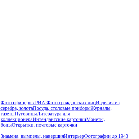
Фото офицеров РИА
Фото гражданских лиц
Изделия из
е
серебра, золота
Посуда, столовые приборы
Журналы,
газеты
Пуговицы
Литература для
коллекционера
Интендантские карточки
Монеты,
боны
Открытки, почтовые карточки
Знамена, вымпелы, навершия
Интерьер
Фотографии до 1943