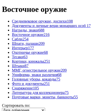
Восточное оружие
Средневековое оружие, доспехи
108
Документы и личные вещи монарших особ
17
Награды, знаки
688
Восточное оружие
216
Сабли
254
Шпаги, палаши
209
Интерьер
177
Охотничье оружие
68
Тесаки
63
Кортики, кинжалы
251
Штыки
87
ММГ, огнестрельное оружие
209
Униформа, знаки различия
68
Головные уборы, кокарды
75
Фото и документы
251
Снаряжение
105
Литература для коллекционера
75
Почтовые марки, монеты, банкноты
55
Сортировать по: