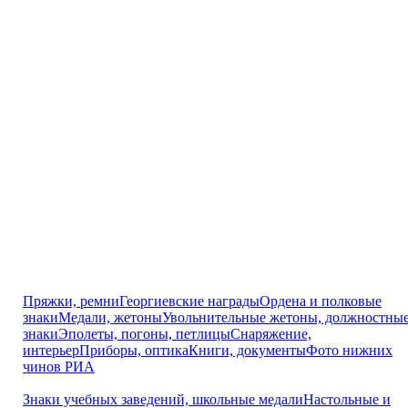
Пряжки, ремни
Георгиевские награды
Ордена и полковые
знаки
Медали, жетоны
Увольнительные жетоны, должностны
знаки
Эполеты, погоны, петлицы
Снаряжение,
интерьер
Приборы, оптика
Книги, документы
Фото нижних
чинов РИА
Знаки учебных заведений, школьные медали
Настольные и